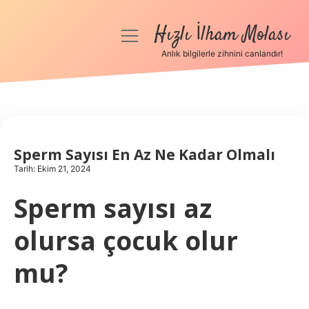
Hızlı İlham Molası
menüyü
aç
Anlık bilgilerle zihnini canlandır!
Anasayfa
Gizlilik Politikası
Yasal Uyarı
Sperm Sayısı En Az Ne Kadar Olmalı
Tarih: Ekim 21, 2024
Hakkımızda
Sperm sayısı az
olursa çocuk olur
mu?