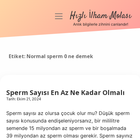
Hızlı İlham Molası
menüyü
aç
Anlık bilgilerle zihnini canlandır!
Anasayfa
Gizlilik Politikası
Etiket:
Normal sperm 0 ne demek
Yasal Uyarı
Hakkımızda
Sperm Sayısı En Az Ne Kadar Olmalı
Tarih: Ekim 21, 2024
Sperm sayısı az olursa çocuk olur mu? Düşük sperm
sayısı konusunda endişeleniyorsanız, bir mililitre
semende 15 milyondan az sperm ve bir boşalmada
39 milyondan az sperm olması gerekir. Sperm sayınız