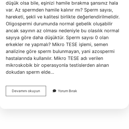
düşük olsa bile, eşinizi hamile bırakma şansınız hala
var. Az spermden hamile kalınır mı? Sperm sayısı,
hareketi, şekli ve kalitesi birlikte değerlendirilmelidir.
Oligospermi durumunda normal gebelik oluşabilir
ancak sayının az olması nedeniyle bu olasılık normal
sayıya göre daha düşüktür. Sperm sayısı 0 olan
erkekler ne yapmalı? Mikro TESE işlemi, semen
analizine göre sperm bulunmayan, yani azospermi
hastalarında kullanılır. Mikro TESE adı verilen
mikroskobik bir operasyonla testislerden alınan
dokudan sperm elde…
Sperm
Devamını okuyun
Yorum Bırak
Sayısı
En
Az
Ne
Kadar
Olmalı