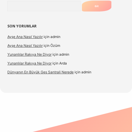
Arama
SON YORUMLAR
Ayşe Ana Nasıl Yazılır
için
admin
Ayşe Ana Nasıl Yazılır
için
Özüm
Yunanlılar Rakıya Ne Diyor
için
admin
Yunanlılar Rakıya Ne Diyor
için
Arda
Dünyanın En Büyük Ges Santrali Nerede
için
admin
 güncel giriş