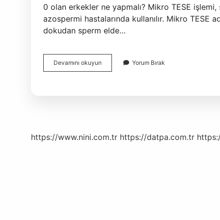
0 olan erkekler ne yapmalı? Mikro TESE işlemi
azospermi hastalarında kullanılır. Mikro TESE ad
dokudan sperm elde…
Sperm
Devamını okuyun
Yorum Bırak
Sayısı
En
Az
Ne
Kadar
Olmalı
https://www.nini.com.tr
https://datpa.com.tr
https: