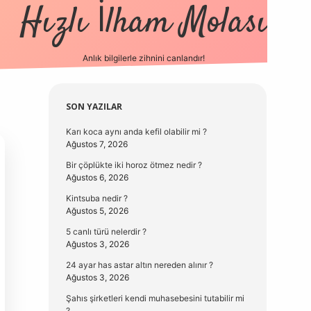
Hızlı İlham Molası
Anlık bilgilerle zihnini canlandır!
vdcasino güncel g
Sidebar
SON YAZILAR
Karı koca aynı anda kefil olabilir mi ?
Ağustos 7, 2026
Bir çöplükte iki horoz ötmez nedir ?
Ağustos 6, 2026
Kintsuba nedir ?
Ağustos 5, 2026
5 canlı türü nelerdir ?
Ağustos 3, 2026
24 ayar has astar altın nereden alınır ?
Ağustos 3, 2026
Şahıs şirketleri kendi muhasebesini tutabilir mi
?