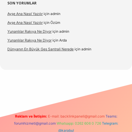
SON YORUMLAR
Ayşe Ana Nasıl Yazılır
için
admin
Ayşe Ana Nasıl Yazılır
için
Özüm
Yunanlılar Rakıya Ne Diyor
için
admin
Yunanlılar Rakıya Ne Diyor
için
Arda
Dünyanın En Büyük Ges Santrali Nerede
için
admin
güncel giriş
Reklam ve İletişim:
E-mail:
backlinkpaneli@gmail.com
Teams:
forumhizmeti@gmail.com
Whatsapp: 0262 606 0 726
Telegram:
@karabul