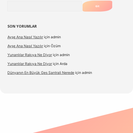
Arama
SON YORUMLAR
Ayşe Ana Nasıl Yazılır
için
admin
Ayşe Ana Nasıl Yazılır
için
Özüm
Yunanlılar Rakıya Ne Diyor
için
admin
Yunanlılar Rakıya Ne Diyor
için
Arda
Dünyanın En Büyük Ges Santrali Nerede
için
admin
 güncel giriş