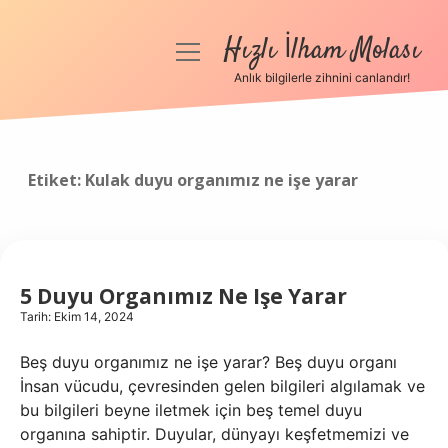
Hızlı İlham Molası
menüyü
aç
Anlık bilgilerle zihnini canlandır!
Anasayfa
Gizlilik Politikası
Etiket:
Kulak duyu organımız ne işe yarar
Yasal Uyarı
Hakkımızda
5 Duyu Organımız Ne Işe Yarar
Tarih: Ekim 14, 2024
Beş duyu organımız ne işe yarar? Beş duyu organı
İnsan vücudu, çevresinden gelen bilgileri algılamak ve
bu bilgileri beyne iletmek için beş temel duyu
organına sahiptir. Duyular, dünyayı keşfetmemizi ve