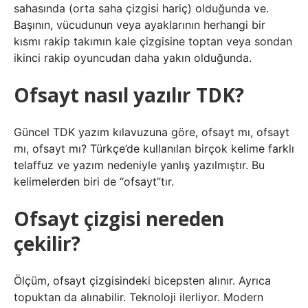
sahasında (orta saha çizgisi hariç) olduğunda ve.
Başının, vücudunun veya ayaklarının herhangi bir
kısmı rakip takımın kale çizgisine toptan veya sondan
ikinci rakip oyuncudan daha yakın olduğunda.
Ofsayt nasıl yazılır TDK?
Güncel TDK yazım kılavuzuna göre, ofsayt mı, ofsayt
mı, ofsayt mı? Türkçe’de kullanılan birçok kelime farklı
telaffuz ve yazım nedeniyle yanlış yazılmıştır. Bu
kelimelerden biri de “ofsayt”tır.
Ofsayt çizgisi nereden
çekilir?
Ölçüm, ofsayt çizgisindeki bicepsten alınır. Ayrıca
topuktan da alınabilir. Teknoloji ilerliyor. Modern