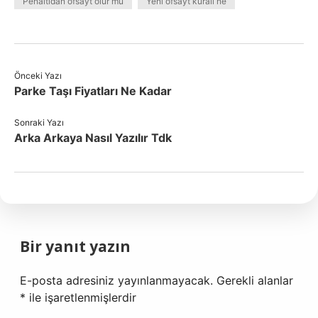
Penaltıdan ofsayt olur mu
Yeni ofsayt kuralı ne
Önceki Yazı
Parke Taşı Fiyatları Ne Kadar
Sonraki Yazı
Arka Arkaya Nasıl Yazılır Tdk
Bir yanıt yazın
E-posta adresiniz yayınlanmayacak.
Gerekli alanlar
*
ile işaretlenmişlerdir