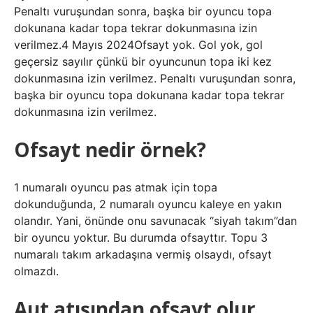
Penaltı vuruşundan sonra, başka bir oyuncu topa
dokunana kadar topa tekrar dokunmasına izin
verilmez.4 Mayıs 2024Ofsayt yok. Gol yok, gol
geçersiz sayılır çünkü bir oyuncunun topa iki kez
dokunmasına izin verilmez. Penaltı vuruşundan sonra,
başka bir oyuncu topa dokunana kadar topa tekrar
dokunmasına izin verilmez.
Ofsayt nedir örnek?
1 numaralı oyuncu pas atmak için topa
dokunduğunda, 2 numaralı oyuncu kaleye en yakın
olandır. Yani, önünde onu savunacak “siyah takım”dan
bir oyuncu yoktur. Bu durumda ofsayttır. Topu 3
numaralı takım arkadaşına vermiş olsaydı, ofsayt
olmazdı.
Aut atışından ofsayt olur