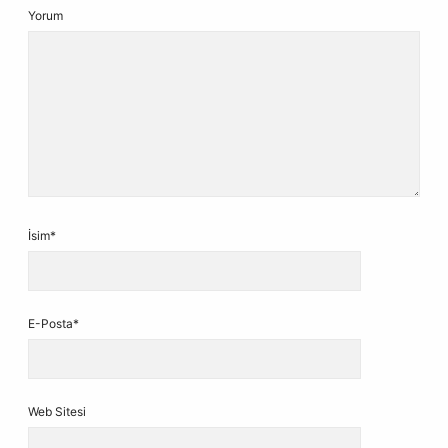
Yorum
İsim*
E-Posta*
Web Sitesi