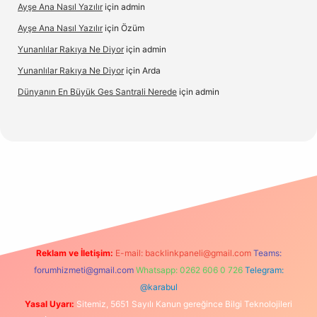
Ayşe Ana Nasıl Yazılır
için
admin
Ayşe Ana Nasıl Yazılır
için
Özüm
Yunanlılar Rakıya Ne Diyor
için
admin
Yunanlılar Rakıya Ne Diyor
için
Arda
Dünyanın En Büyük Ges Santrali Nerede
için
admin
ş
Reklam ve İletişim:
E-mail:
backlinkpaneli@gmail.com
Teams:
forumhizmeti@gmail.com
Whatsapp: 0262 606 0 726
Telegram:
@karabul
Yasal Uyarı:
Sitemiz, 5651 Sayılı Kanun gereğince Bilgi Teknolojileri