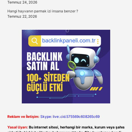
Temmuz 24, 2026
Hangi hayvanın parmak izi insana benzer ?
Temmuz 22, 2026
Reklam ve İletişim:
Skype: live:.cid.575569c608265c69
Yasal Uyarı:
Bu internet sitesi, herhangi bir marka, kurum veya şahıs