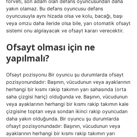
forveti, son adam olan defans oyuncusundan daha
yakın olamaz. Bu defans oyuncusu defans
oyuncusuyla aynı hizada olsa ve kolu, bacağı, başı
veya omzu daha ileride olsa bile, yarı otomatik ofsayt
sistemi onu algılayacak ve ofsayt kararı verecektir.
Ofsayt olması için ne
yapılmalı?
Ofsayt pozisyonu Bir oyuncu şu durumlarda ofsayt
pozisyonundadır: Başının, vücudunun veya ayaklarının
herhangi bir kısmı rakip takımın yarı sahasında (orta
saha çizgisi hariç) olduğunda ve. Başının, vücudunun
veya ayaklarının herhangi bir kısmı rakip takımın kale
çizgisine toptan veya sondan ikinci rakip oyuncudan
daha yakın olduğunda. Bir oyuncu şu durumlarda
ofsayt pozisyonundadır: Başının, vücudunun veya
ayaklarının herhangi bir kısmı rakip takımın yarı