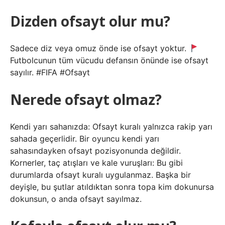
Dizden ofsayt olur mu?
Sadece diz veya omuz önde ise ofsayt yoktur.
Futbolcunun tüm vücudu defansın önünde ise ofsayt
sayılır. #FIFA #Ofsayt
Nerede ofsayt olmaz?
Kendi yarı sahanızda: Ofsayt kuralı yalnızca rakip yarı
sahada geçerlidir. Bir oyuncu kendi yarı
sahasındayken ofsayt pozisyonunda değildir.
Kornerler, taç atışları ve kale vuruşları: Bu gibi
durumlarda ofsayt kuralı uygulanmaz. Başka bir
deyişle, bu şutlar atıldıktan sonra topa kim dokunursa
dokunsun, o anda ofsayt sayılmaz.