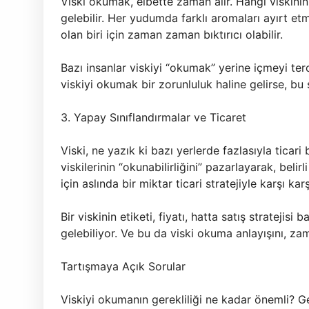
Viski okumak, elbette zaman alır. Hangi viskinin
gelebilir. Her yudumda farklı aromaları ayırt et
olan biri için zaman zaman bıktırıcı olabilir.
Bazı insanlar viskiyi “okumak” yerine içmeyi ter
viskiyi okumak bir zorunluluk haline gelirse, bu 
3. Yapay Sınıflandırmalar ve Ticaret
Viski, ne yazık ki bazı yerlerde fazlasıyla ticar
viskilerinin “okunabilirliğini” pazarlayarak, belir
için aslında bir miktar ticari stratejiyle karşı ka
Bir viskinin etiketi, fiyatı, hatta satış strateji
gelebiliyor. Ve bu da viski okuma anlayışını, zam
Tartışmaya Açık Sorular
Viskiyi okumanın gerekliliği ne kadar önemli? 