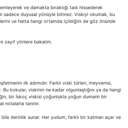
zlemleyerek ve damakta bıraktığı tadı hissederek
şin sadece duyusal yönüyle bitmez. Viskiyi okumak, bu
çlerini ve hatta hangi ortamda içildiğini de göz önünde
ve zayıf yönlere bakalım.
etmenin ilk adımıdır. Farklı viski türleri, meyvemsi,
 Bu kokular, viskinin ne kadar olgunlaştığını ya da hangi
eğin, bir İskoç viskisi çoğunlukla yoğun dumanlı bir
l notalarla tanınır.
 bile derinlik sunar. Her yudum, farklı bir katman açar ve