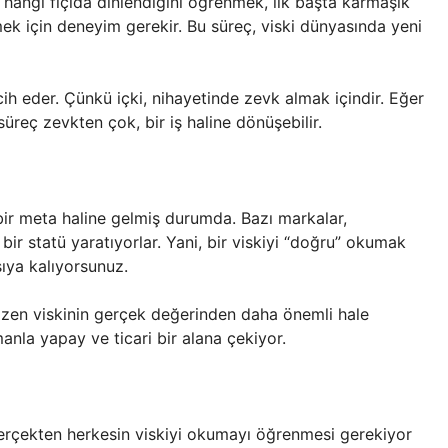
 hangi fıçıda dinlendiğini öğrenmek, ilk başta karmaşık
mek için deneyim gerekir. Bu süreç, viski dünyasında yeni
cih eder. Çünkü içki, nihayetinde zevk almak içindir. Eğer
süreç zevkten çok, bir iş haline dönüşebilir.
i bir meta haline gelmiş durumda. Bazı markalar,
li bir statü yaratıyorlar. Yani, bir viskiyi “doğru” okumak
rşıya kalıyorsunuz.
si bazen viskinin gerçek değerinden daha önemli hale
anla yapay ve ticari bir alana çekiyor.
Gerçekten herkesin viskiyi okumayı öğrenmesi gerekiyor