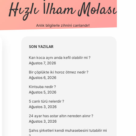
Hızlı İlham Molası
Anlık bilgilerle zihnini canlandır!
vdcasino güncel giriş
Sidebar
SON YAZILAR
Karı koca aynı anda kefil olabilir mi ?
Ağustos 7, 2026
Bir çöplükte iki horoz ötmez nedir ?
Ağustos 6, 2026
Kintsuba nedir ?
Ağustos 5, 2026
5 canlı türü nelerdir ?
Ağustos 3, 2026
24 ayar has astar altın nereden alınır ?
Ağustos 3, 2026
Şahıs şirketleri kendi muhasebesini tutabilir mi
?