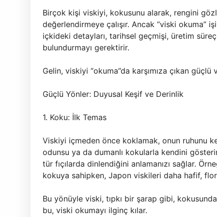
Birçok kişi viskiyi, kokusunu alarak, rengini gö
değerlendirmeye çalışır. Ancak “viski okuma” i
içkideki detayları, tarihsel geçmişi, üretim süre
bulundurmayı gerektirir.
Gelin, viskiyi “okuma”da karşımıza çıkan güçlü 
Güçlü Yönler: Duyusal Keşif ve Derinlik
1. Koku: İlk Temas
Viskiyi içmeden önce koklamak, onun ruhunu keşf
odunsu ya da dumanlı kokularla kendini gösterir.
tür fıçılarda dinlendiğini anlamanızı sağlar. Örn
kokuya sahipken, Japon viskileri daha hafif, flora
Bu yönüyle viski, tıpkı bir şarap gibi, kokusunda
bu, viski okumayı ilginç kılar.