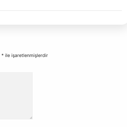
r
*
ile işaretlenmişlerdir