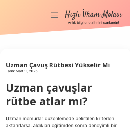
Hızlı İlham Molası
menüyü
aç
Anlık bilgilerle zihnini canlandır!
Anasayfa
Gizlilik Politikası
Yasal Uyarı
Uzman Çavuş Rütbesi Yükselir Mi
Tarih: Mart 11, 2025
Hakkımızda
Uzman çavuşlar
rütbe atlar mı?
Uzman memurlar düzenlemede belirtilen kriterleri
aktarırlarsa, aldıkları eğitimden sonra deneyimli bir