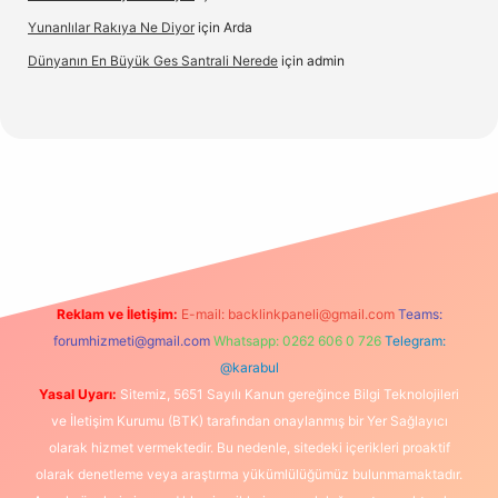
Yunanlılar Rakıya Ne Diyor
için
Arda
Dünyanın En Büyük Ges Santrali Nerede
için
admin
riş
Reklam ve İletişim:
E-mail:
backlinkpaneli@gmail.com
Teams:
forumhizmeti@gmail.com
Whatsapp: 0262 606 0 726
Telegram:
@karabul
Yasal Uyarı:
Sitemiz, 5651 Sayılı Kanun gereğince Bilgi Teknolojileri
ve İletişim Kurumu (BTK) tarafından onaylanmış bir Yer Sağlayıcı
olarak hizmet vermektedir. Bu nedenle, sitedeki içerikleri proaktif
olarak denetleme veya araştırma yükümlülüğümüz bulunmamaktadır.