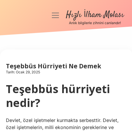
Hızlı İlham Molası
menüyü
aç
Anlık bilgilerle zihnini canlandır!
Anasayfa
Gizlilik Politikası
Yasal Uyarı
Teşebbüs Hürriyeti Ne Demek
Tarih: Ocak 29, 2025
Hakkımızda
Teşebbüs hürriyeti
nedir?
Devlet, özel işletmeler kurmakta serbesttir. Devlet,
özel işletmelerin, milli ekonominin gereklerine ve