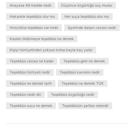
Anayasa 48 madde nedir
Düşünce özgürlüğü suç mudur
Hakarete teşebbüs olur mu
Her suça teşebbüs olur mu
Hırsızlıkta teşebbüs var mıdır
İşyerinde darpın cezası nedir
Kasten öldürmeye teşebbüs ne demek
Kişiyi hürriyetinden yoksun kılma kaçta kaç yatar
Teşebbüs cezası ne kadar
Teşebbüs gelir ne demek
Teşebbüs hürriyeti nedir
Teşebbüs kavramı nedir
Teşebbüs ne demek tarih
Teşebbüs ne demek TDK
Teşebbüs nedir din
Teşebbüs özgürlüğü nedir
Teşebbüs suçu ne demek
Teşebbüsün şartları nelerdir