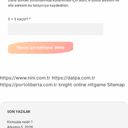
Daha sonraki yorumlarımda kullanılması için adım, e-posta adresim ve
site adresim bu tarayıcıya kaydedilsin.
5 + 3 kaçtır?
*
https://www.nini.com.tr
https://datpa.com.tr
https://portoliberta.com.tr
knight online
nttgame
Sitemap
Sidebar
SON YAZILAR
Kintsuba nedir ?
Ağustos 5, 2026