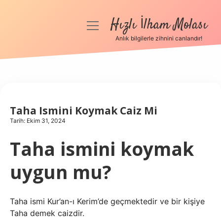
Hızlı İlham Molası
menüyü
aç
Anlık bilgilerle zihnini canlandır!
Anasayfa
Gizlilik Politikası
Yasal Uyarı
Taha Ismini Koymak Caiz Mi
Tarih: Ekim 31, 2024
Hakkımızda
Taha ismini koymak
uygun mu?
Taha ismi Kur’an-ı Kerim’de geçmektedir ve bir kişiye
Taha demek caizdir.