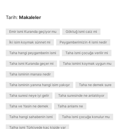
Tarih:
Makaleler
Emir ismi Kuranda geçiyor mu
Göktuğ ismi caiz mi
İki isim koymak sünnet mi
Peygamberimizin 4 ismi nedir
Taha hangi peygamberin ismi
Taha ismi çocuğa verilir mi
Taha ismi Kuranda geçer mi
Taha ismini koymak uygun mu
Taha isminin manası nedir
Taha isminin yanına hangi isim yakışır
Taha ne demek sure
Taha suresi neye iyi gelir
Taha suresinde ne anlatılıyor
Taha ve Yasin ne demek
Talha anlamı ne
Talha hangi sahabenin ismi
Talha ismi çocuğa konulur mu
Talha ismi Türkiyede kaç kişide var