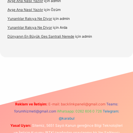
Ayşe Ana Nasıl Yazılır
için
admin
Ayşe Ana Nasıl Yazılır
için
Özüm
Yunanlılar Rakıya Ne Diyor
için
admin
Yunanlılar Rakıya Ne Diyor
için
Arda
Dünyanın En Büyük Ges Santrali Nerede
için
admin
riş
Reklam ve İletişim:
E-mail:
backlinkpaneli@gmail.com
Teams:
forumhizmeti@gmail.com
Whatsapp: 0262 606 0 726
Telegram:
@karabul
Yasal Uyarı:
Sitemiz, 5651 Sayılı Kanun gereğince Bilgi Teknolojileri
ve İletişim Kurumu (BTK) tarafından onaylanmış bir Yer Sağlayıcı