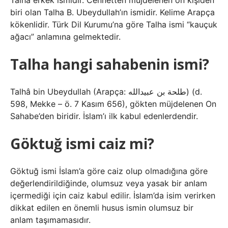
Talha erkek ismidir. Cennetten müjdelenen on kişiden
biri olan Talha B. Ubeydullah’ın ismidir. Kelime Arapça
kökenlidir. Türk Dil Kurumu’na göre Talha ismi “kauçuk
ağacı” anlamına gelmektedir.
Talha hangi sahabenin ismi?
Talhâ bin Ubeydullah (Arapça: طلحة بن عبيدالله‎) (d.
598, Mekke – ö. 7 Kasım 656), gökten müjdelenen On
Sahabe’den biridir. İslam’ı ilk kabul edenlerdendir.
Göktuğ ismi caiz mi?
Göktuğ ismi İslam’a göre caiz olup olmadığına göre
değerlendirildiğinde, olumsuz veya yasak bir anlam
içermediği için caiz kabul edilir. İslam’da isim verirken
dikkat edilen en önemli husus ismin olumsuz bir
anlam taşımamasıdır.