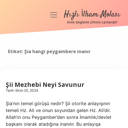
Hızlı İlham Molası
menüyü
aç
Anlık bilgilerle zihnini canlandır!
Anasayfa
Gizlilik Politikası
Etiket:
Şia hangi peygambere inanır
Yasal Uyarı
Hakkımızda
Şii Mezhebi Neyi Savunur
Tarih: Ekim 25, 2024
Şia’nın temel görüşü nedir? Şii otorite anlayışının
temeli Hz. Ali ve onun soyundan gelen Hz. Ali’dir.
Allah’ın onu Peygamber’den sonra İmamlık/devlet
başkanı olarak atadığına inanılır. Bu anlayışa