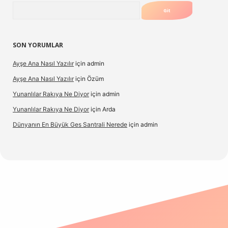
Arama
SON YORUMLAR
Ayşe Ana Nasıl Yazılır
için
admin
Ayşe Ana Nasıl Yazılır
için
Özüm
Yunanlılar Rakıya Ne Diyor
için
admin
Yunanlılar Rakıya Ne Diyor
için
Arda
Dünyanın En Büyük Ges Santrali Nerede
için
admin
ino güncel giriş