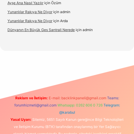
Ayşe Ana Nasıl Yazılır
için
Özüm
Yunanlılar Rakıya Ne Diyor
için
admin
Yunanlılar Rakıya Ne Diyor
için
Arda
Dünyanın En Büyük Ges Santrali Nerede
için
admin
sino güncel giriş
Reklam ve İletişim:
E-mail:
backlinkpaneli@gmail.com
Teams:
forumhizmeti@gmail.com
Whatsapp: 0262 606 0 726
Telegram:
@karabul
Yasal Uyarı:
Sitemiz, 5651 Sayılı Kanun gereğince Bilgi Teknolojileri
ve İletişim Kurumu (BTK) tarafından onaylanmış bir Yer Sağlayıcı
olarak hizmet vermektedir. Bu nedenle, sitedeki içerikleri proaktif