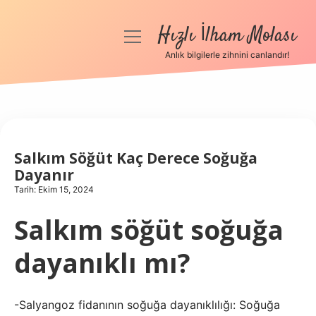
Hızlı İlham Molası
menüyü
aç
Anlık bilgilerle zihnini canlandır!
Anasayfa
Gizlilik Politikası
Yasal Uyarı
Salkım Söğüt Kaç Derece Soğuğa
Dayanır
Hakkımızda
Tarih: Ekim 15, 2024
Salkım söğüt soğuğa
dayanıklı mı?
-Salyangoz fidanının soğuğa dayanıklılığı: Soğuğa