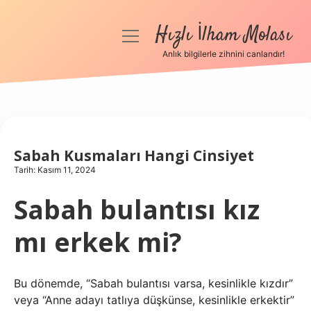
Hızlı İlham Molası
menüyü
aç
Anlık bilgilerle zihnini canlandır!
Anasayfa
Gizlilik Politikası
Yasal Uyarı
Sabah Kusmaları Hangi Cinsiyet
Tarih: Kasım 11, 2024
Hakkımızda
Sabah bulantısı kız
mı erkek mi?
Bu dönemde, “Sabah bulantısı varsa, kesinlikle kızdır”
veya “Anne adayı tatlıya düşkünse, kesinlikle erkektir”