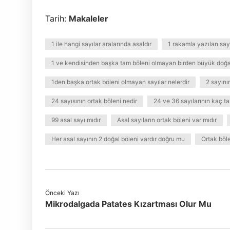
Tarih:
Makaleler
1 ile hangi sayılar aralarında asaldır
1 rakamla yazılan say
1 ve kendisinden başka tam böleni olmayan birden büyük doğal
1den başka ortak böleni olmayan sayılar nelerdir
2 sayını
24 sayısının ortak böleni nedir
24 ve 36 sayılarının kaç ta
99 asal sayı mıdır
Asal sayıların ortak böleni var mıdır
Her asal sayının 2 doğal böleni vardır doğru mu
Ortak böle
Önceki Yazı
Mikrodalgada Patates Kızartması Olur Mu