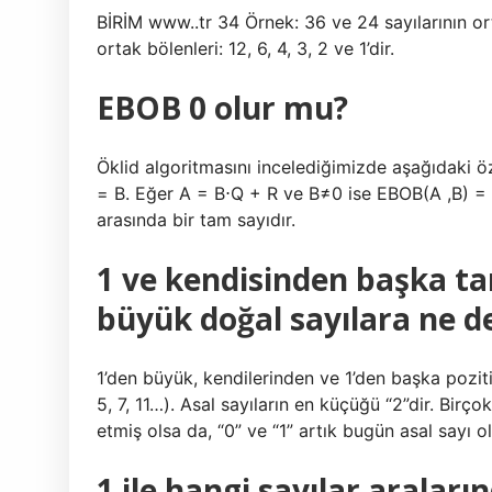
BİRİM www..tr 34 Örnek: 36 ve 24 sayılarının or
ortak bölenleri: 12, 6, 4, 3, 2 ve 1’dir.
EBOB 0 olur mu?
Öklid algoritmasını incelediğimizde aşağıdaki öz
= B. Eğer A = B⋅Q + R ve B≠0 ise EBOB(A ,B) = E
arasında bir tam sayıdır.
1 ve kendisinden başka t
büyük doğal sayılara ne d
1’den büyük, kendilerinden ve 1’den başka pozitif
5, 7, 11…). Asal sayıların en küçüğü “2”dir. Birço
etmiş olsa da, “0” ve “1” artık bugün asal sayı o
1 ile hangi sayılar araları