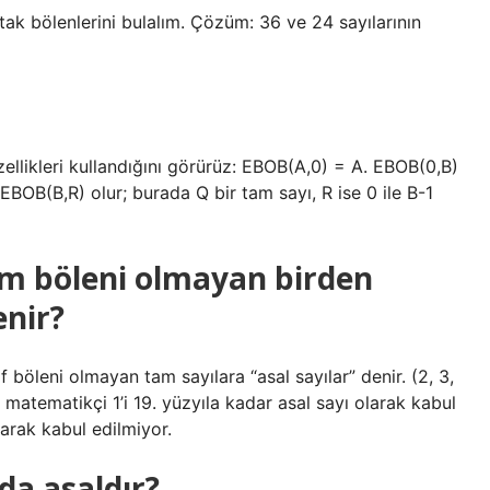
tak bölenlerini bulalım. Çözüm: 36 ve 24 sayılarının
ellikleri kullandığını görürüz: EBOB(A,0) = A. EBOB(0,B)
BOB(B,R) olur; burada Q bir tam sayı, R ise 0 ile B-1
am böleni olmayan birden
enir?
 böleni olmayan tam sayılara “asal sayılar” denir. (2, 3,
k matematikçi 1’i 19. yüzyıla kadar asal sayı olarak kabul
larak kabul edilmiyor.
nda asaldır?