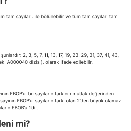
r?
üm tam sayılar . ile bölünebilir ve tüm tam sayıları tam
nlardır: 2, 3, 5, 7, 11, 13, 17, 19, 23, 29, 31, 37, 41, 43,
eki A000040 dizisi). olarak ifade edilebilir.
sayının EBOB’u, bu sayıların farkının mutlak değerinden
 sayının EBOB’u, sayıların farkı olan 2’den büyük olamaz.
ların EBOB’u 1’dir.
leni mi?