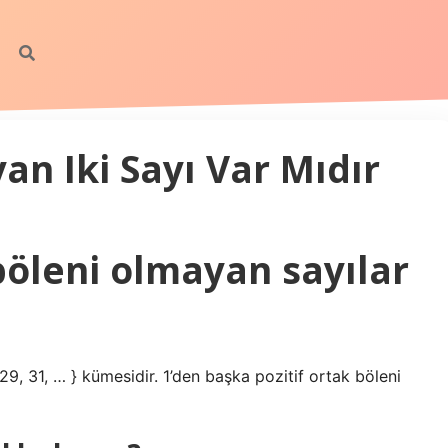
an Iki Sayı Var Mıdır
böleni olmayan sayılar
3, 29, 31, … } kümesidir. 1’den başka pozitif ortak böleni