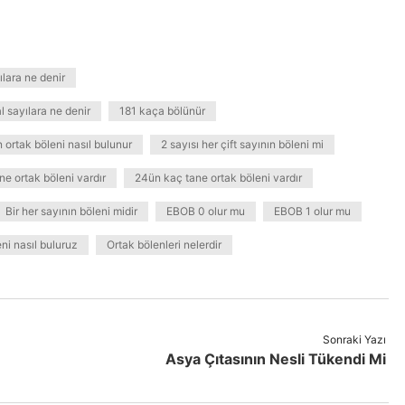
ılara ne denir
 sayılara ne denir
181 kaça bölünür
n ortak böleni nasıl bulunur
2 sayısı her çift sayının böleni mi
ne ortak böleni vardır
24ün kaç tane ortak böleni vardır
Bir her sayının böleni midir
EBOB 0 olur mu
EBOB 1 olur mu
ni nasıl buluruz
Ortak bölenleri nelerdir
Sonraki Yazı
Asya Çıtasının Nesli Tükendi Mi