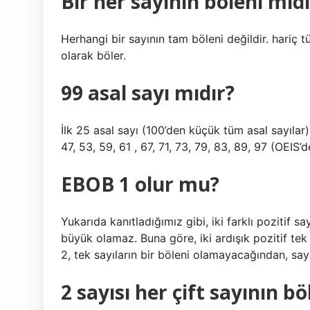
Bir her sayının böleni midi
Herhangi bir sayının tam böleni değildir. hariç t
olarak böler.
99 asal sayı mıdır?
İlk 25 asal sayı (100’den küçük tüm asal sayılar) şu
47, 53, 59, 61 , 67, 71, 73, 79, 83, 89, 97 (OEIS’d
EBOB 1 olur mu?
Yukarıda kanıtladığımız gibi, iki farklı pozitif 
büyük olamaz. Buna göre, iki ardışık pozitif tek
2, tek sayıların bir böleni olamayacağından, sayı
2 sayısı her çift sayının bö