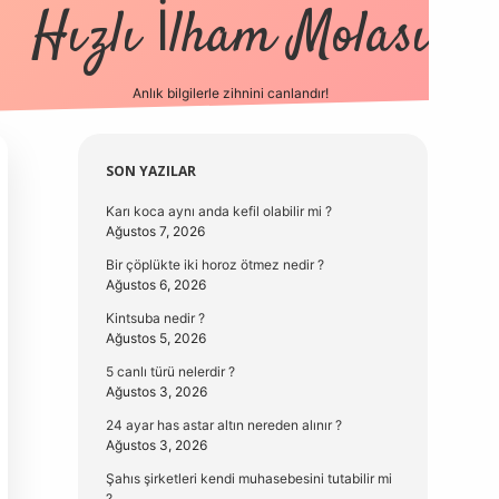
Hızlı İlham Molası
Anlık bilgilerle zihnini canlandır!
vdcasino güncel giriş
Sidebar
SON YAZILAR
Karı koca aynı anda kefil olabilir mi ?
Ağustos 7, 2026
Bir çöplükte iki horoz ötmez nedir ?
Ağustos 6, 2026
Kintsuba nedir ?
Ağustos 5, 2026
5 canlı türü nelerdir ?
Ağustos 3, 2026
24 ayar has astar altın nereden alınır ?
Ağustos 3, 2026
Şahıs şirketleri kendi muhasebesini tutabilir mi
?