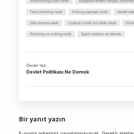
Antiphishing kodu nedir
Aşağıdakilerden hangisi oltalama t
Fake phishing nedir
Fishing yapmak nedir
Hedef oda
Olta sistemi nedir
Outlook kimlik avı bildir nedir
Phis
Phishing ve vishing nedir
Spam saldırısı ne demek
Önceki Yazı
Devlet Politikası Ne Demek
Bir yanıt yazın
E-posta adresiniz yayınlanmayacak.
Gerekli alanla