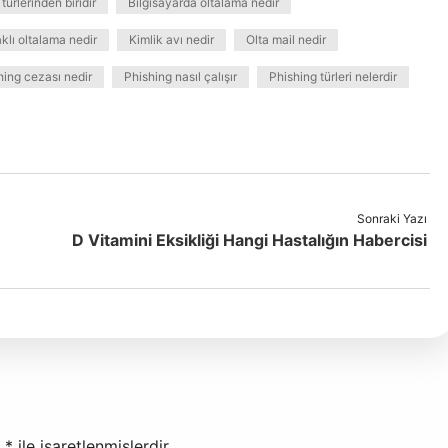
ürlerinden biridir
Bilgisayarda oltalama nedir
klı oltalama nedir
Kimlik avı nedir
Olta mail nedir
hing cezası nedir
Phishing nasıl çalışır
Phishing türleri nelerdir
Sonraki Yazı
D Vitamini Eksikliği Hangi Hastalığın Habercisi
r
*
ile işaretlenmişlerdir