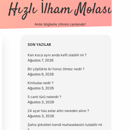
Hızlı İlham Molası
Anlık bilgilerle zihnini canlandır!
vdcasino güncel giriş
Sidebar
SON YAZILAR
Karı koca aynı anda kefil olabilir mi ?
Ağustos 7, 2026
Bir çöplükte iki horoz ötmez nedir ?
Ağustos 6, 2026
Kintsuba nedir ?
Ağustos 5, 2026
5 canlı türü nelerdir ?
Ağustos 3, 2026
24 ayar has astar altın nereden alınır ?
Ağustos 3, 2026
Şahıs şirketleri kendi muhasebesini tutabilir mi
?