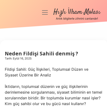
Hızlı İlham Molası
menüyü
aç
Anlık bilgilerle zihnini canlandır!
Anasayfa
Gizlilik Politikası
Yasal Uyarı
Neden Fildişi Sahili denmiş ?
Tarih: Eylül 16, 2025
Hakkımızda
Fildişi Sahili: Güç İlişkileri, Toplumsal Düzen ve
Siyaset Üzerine Bir Analiz
İktidarın, toplumsal düzenin ve güç ilişkilerinin
derinlemesine sorgulanması, siyaset biliminin en temel
sorularından biridir. Bir toplumda kurumlar nasıl işler?
Kim güç sahibi olur ve bu gücü nasıl kullanır?