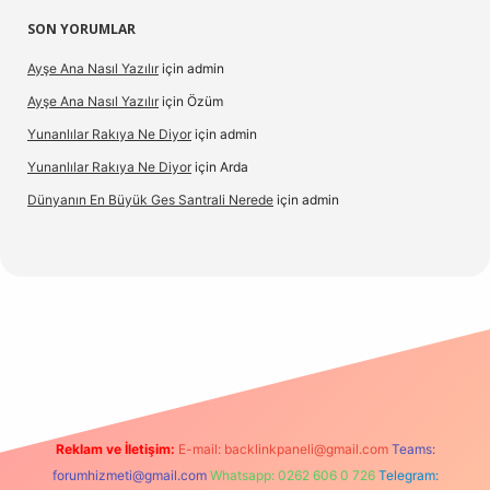
SON YORUMLAR
Ayşe Ana Nasıl Yazılır
için
admin
Ayşe Ana Nasıl Yazılır
için
Özüm
Yunanlılar Rakıya Ne Diyor
için
admin
Yunanlılar Rakıya Ne Diyor
için
Arda
Dünyanın En Büyük Ges Santrali Nerede
için
admin
giriş
Reklam ve İletişim:
E-mail:
backlinkpaneli@gmail.com
Teams:
forumhizmeti@gmail.com
Whatsapp: 0262 606 0 726
Telegram: