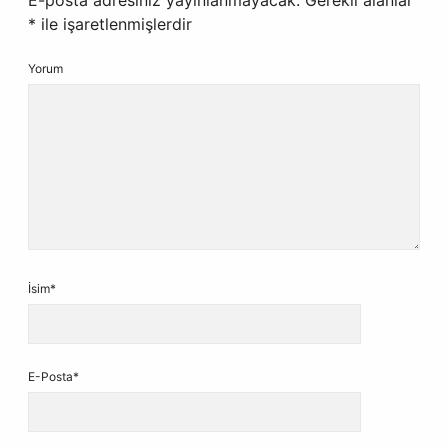
E-posta adresiniz yayınlanmayacak.
Gerekli alanlar
*
ile işaretlenmişlerdir
Yorum
İsim*
E-Posta*