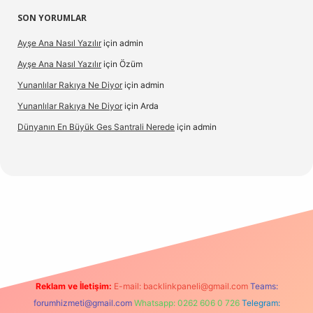
SON YORUMLAR
Ayşe Ana Nasıl Yazılır
için
admin
Ayşe Ana Nasıl Yazılır
için
Özüm
Yunanlılar Rakıya Ne Diyor
için
admin
Yunanlılar Rakıya Ne Diyor
için
Arda
Dünyanın En Büyük Ges Santrali Nerede
için
admin
sino güncel giriş
Reklam ve İletişim:
E-mail:
backlinkpaneli@gmail.com
Teams:
forumhizmeti@gmail.com
Whatsapp: 0262 606 0 726
Telegram: