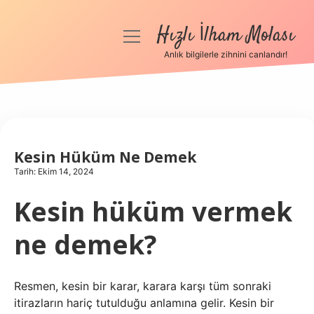
Hızlı İlham Molası
menüyü
aç
Anlık bilgilerle zihnini canlandır!
Anasayfa
Gizlilik Politikası
Yasal Uyarı
Kesin Hüküm Ne Demek
Tarih: Ekim 14, 2024
Hakkımızda
Kesin hüküm vermek
ne demek?
Resmen, kesin bir karar, karara karşı tüm sonraki
itirazların hariç tutulduğu anlamına gelir. Kesin bir