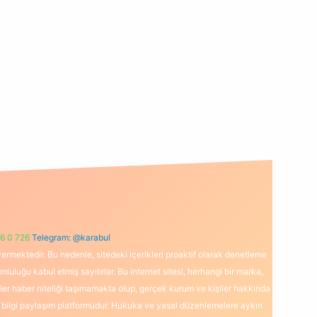
6 0 726
Telegram: @karabul
ermektedir. Bu nedenle, sitedeki içerikleri proaktif olarak denetleme
uğu kabul etmiş sayılırlar. Bu internet sitesi, herhangi bir marka,
kler haber niteliği taşımamakta olup, gerçek kurum ve kişiler hakkında
 bilgi paylaşım platformudur. Hukuka ve yasal düzenlemelere aykırı