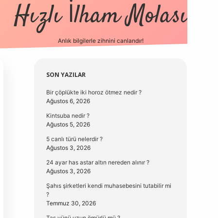
Hızlı İlham Molası
Anlık bilgilerle zihnini canlandır!
vdcasino güncel giri
Sidebar
SON YAZILAR
Bir çöplükte iki horoz ötmez nedir ?
Ağustos 6, 2026
Kintsuba nedir ?
Ağustos 5, 2026
5 canlı türü nelerdir ?
Ağustos 3, 2026
24 ayar has astar altın nereden alınır ?
Ağustos 3, 2026
Şahıs şirketleri kendi muhasebesini tutabilir mi
?
Temmuz 30, 2026
Taş yünü uzun ömürlü mü ?