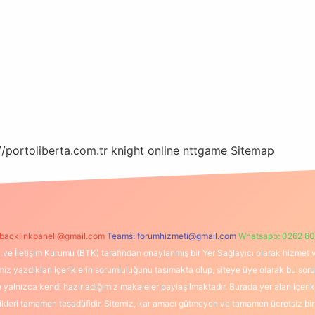
//portoliberta.com.tr
knight online
nttgame
Sitemap
backlinkpaneli@gmail.com
Teams:
forumhizmeti@gmail.com
Whatsapp: 0262 60
i ve İletişim Kurumu (BTK) tarafından onaylanmış bir Yer Sağlayıcı olarak hizmet v
azdıkları içeriklerin sorumluluğunu taşımakta olup, siteye üye olarak bu sorumlul
e yalnızca kendi hazırladığımız makaleler paylaşılmaktadır. Burada yer alan içeri
likleri tamamen tesadüfidir. Sitemiz, kar amacı gütmeyen ve tamamen ücretsiz bir