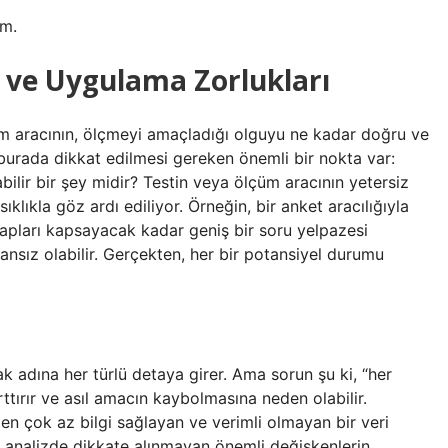
ım.
 ve Uygulama Zorlukları
çüm aracının, ölçmeyi amaçladığı olguyu ne kadar doğru ve
 burada dikkat edilmesi gereken önemli bir nokta var:
ilir bir şey midir? Testin veya ölçüm aracının yetersiz
klıkla göz ardı ediliyor. Örneğin, bir anket aracılığıyla
vapları kapsayacak kadar geniş bir soru yelpazesi
nsız olabilir. Gerçekten, her bir potansiyel durumu
k adına her türlü detaya girer. Ama sorun şu ki, “her
tırır ve asıl amacın kaybolmasına neden olabilir.
n çok az bilgi sağlayan ve verimli olmayan bir veri
, analizde dikkate alınmayan önemli değişkenlerin