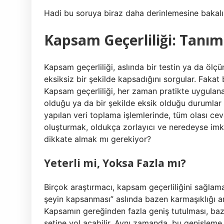
Hadi bu soruya biraz daha derinlemesine bakal
Kapsam Geçerliliği: Tanım
Kapsam geçerliliği, aslında bir testin ya da öl
eksiksiz bir şekilde kapsadığını sorgular. Fakat
Kapsam geçerliliği, her zaman pratikte uygulanab
olduğu ya da bir şekilde eksik olduğu durumlar sı
yapılan veri toplama işlemlerinde, tüm olası ce
oluşturmak, oldukça zorlayıcı ve neredeyse imka
dikkate almak mı gerekiyor?
Yeterli mi, Yoksa Fazla mı?
Birçok araştırmacı, kapsam geçerliliğini sağlama
şeyin kapsanması” aslında bazen karmaşıklığı art
Kapsamın gereğinden fazla geniş tutulması, baze
setine yol açabilir. Aynı zamanda, bu genişleme