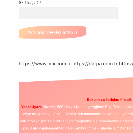
9 - 5 kaçtır?
*
https://www.nini.com.tr
https://datpa.com.tr
https:
Reklam ve İletişim:
E-mail:
Yasal Uyarı:
Sitemiz, 5651 Sayılı Kanun gereğince Bilgi Teknolojiler
veya araştırma yükümlülüğümüz bulunmamaktadır. Ancak, üyelerimiz y
kurum veya şahıs şirketi ile hiçbir bağlantısı bulunmamaktadır. Sited
paylaşım yapılmamaktadır. Gerçek kurum ve kişiler ile isim benzer