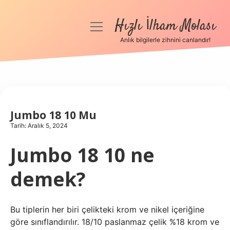
Hızlı İlham Molası
menüyü
aç
Anlık bilgilerle zihnini canlandır!
Anasayfa
Gizlilik Politikası
Yasal Uyarı
Jumbo 18 10 Mu
Tarih: Aralık 5, 2024
Hakkımızda
Jumbo 18 10 ne
demek?
Bu tiplerin her biri çelikteki krom ve nikel içeriğine
göre sınıflandırılır. 18/10 paslanmaz çelik %18 krom ve