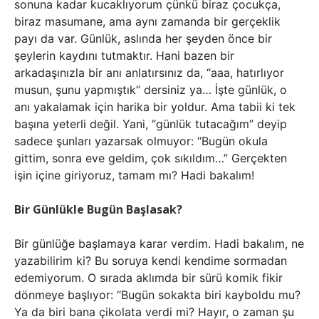
sonuna kadar kucaklıyorum çünkü biraz çocukça,
biraz masumane, ama aynı zamanda bir gerçeklik
payı da var. Günlük, aslında her şeyden önce bir
şeylerin kaydını tutmaktır. Hani bazen bir
arkadaşınızla bir anı anlatırsınız da, “aaa, hatırlıyor
musun, şunu yapmıştık” dersiniz ya… İşte günlük, o
anı yakalamak için harika bir yoldur. Ama tabii ki tek
başına yeterli değil. Yani, “günlük tutacağım” deyip
sadece şunları yazarsak olmuyor: “Bugün okula
gittim, sonra eve geldim, çok sıkıldım…” Gerçekten
işin içine giriyoruz, tamam mı? Hadi bakalım!
Bir Günlükle Bugün Başlasak?
Bir günlüğe başlamaya karar verdim. Hadi bakalım, ne
yazabilirim ki? Bu soruya kendi kendime sormadan
edemiyorum. O sırada aklımda bir sürü komik fikir
dönmeye başlıyor: “Bugün sokakta biri kayboldu mu?
Ya da biri bana çikolata verdi mi? Hayır, o zaman şu