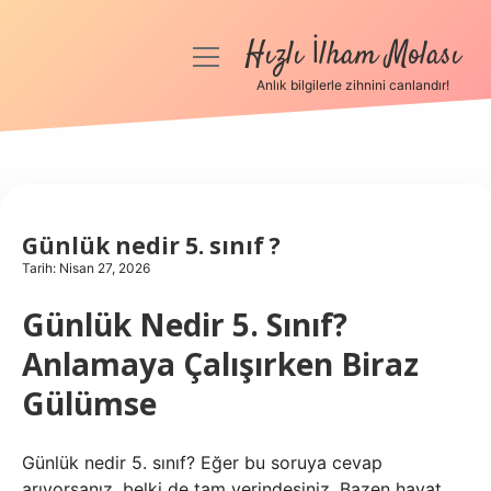
Hızlı İlham Molası
menüyü
aç
Anlık bilgilerle zihnini canlandır!
Anasayfa
Gizlilik Politikası
Yasal Uyarı
Günlük nedir 5. sınıf ?
Tarih: Nisan 27, 2026
Hakkımızda
Günlük Nedir 5. Sınıf?
Anlamaya Çalışırken Biraz
Gülümse
Günlük nedir 5. sınıf? Eğer bu soruya cevap
arıyorsanız, belki de tam yerindesiniz. Bazen hayat,