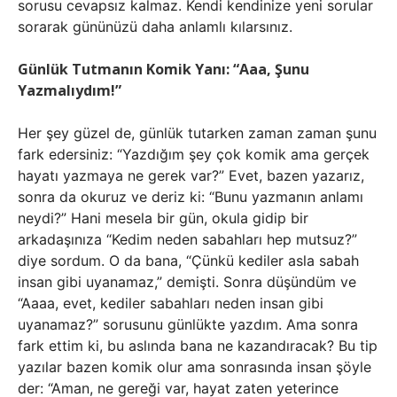
sorusu cevapsız kalmaz. Kendi kendinize yeni sorular
sorarak gününüzü daha anlamlı kılarsınız.
Günlük Tutmanın Komik Yanı: “Aaa, Şunu
Yazmalıydım!”
Her şey güzel de, günlük tutarken zaman zaman şunu
fark edersiniz: “Yazdığım şey çok komik ama gerçek
hayatı yazmaya ne gerek var?” Evet, bazen yazarız,
sonra da okuruz ve deriz ki: “Bunu yazmanın anlamı
neydi?” Hani mesela bir gün, okula gidip bir
arkadaşınıza “Kedim neden sabahları hep mutsuz?”
diye sordum. O da bana, “Çünkü kediler asla sabah
insan gibi uyanamaz,” demişti. Sonra düşündüm ve
“Aaaa, evet, kediler sabahları neden insan gibi
uyanamaz?” sorusunu günlükte yazdım. Ama sonra
fark ettim ki, bu aslında bana ne kazandıracak? Bu tip
yazılar bazen komik olur ama sonrasında insan şöyle
der: “Aman, ne gereği var, hayat zaten yeterince