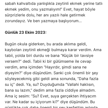
sabah kahvaltıda yanlışlıkla zeytinli ekmek yerine tatlı
ekmek yedim, onu yazmalıyım!” Evet, hayat böyle
sürprizlerle dolu, her anı yazılı hale getirmek
zorundayız. Ve ben yazmaya başlıyorum…
Günlük 23 Ekim 2023:
Bugün okula giderken, bu arada aklıma geldi,
kaybolan zeytinli ekmeği bulmaya karar verdim. Ama
tabii, yolda biri durdu ve bana “Küçük bir tavsiye
versem?” dedi. Tabii ki bir gülümseme ile cevap
verdim, ama içimden “Hayırdır, şimdi sana ne
diyeyim?” diye düşündüm. Sanki çok önemli bir şey
söyleyecekmiş gibi geldi ama sonunda, “Daha fazla
su iç” dedi. Ya, su? Duyduğumda “Vallahi haklısın,
bana su lazım,” dedim ama fazla ciddiye almadım.
Ama iç sesim: “Su? Evet, suya gerçekten ihtiyacım
var. Ne kadar su içiyorum ki?” diye düşündüm. Bu
günlükte çok daha önemli bir şey keşfettim aslında.