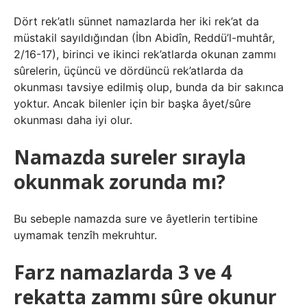
Dört rek’atlı sünnet namazlarda her iki rek’at da
müstakil sayıldığından (İbn Abidîn, Reddü’l-muhtâr,
2/16-17), birinci ve ikinci rek’atlarda okunan zammı
sûrelerin, üçüncü ve dördüncü rek’atlarda da
okunması tavsiye edilmiş olup, bunda da bir sakınca
yoktur. Ancak bilenler için bir başka âyet/sûre
okunması daha iyi olur.
Namazda sureler sırayla
okunmak zorunda mı?
Bu sebeple namazda sure ve âyetlerin tertibine
uymamak tenzîh mekruhtur.
Farz namazlarda 3 ve 4
rekatta zammı sûre okunur