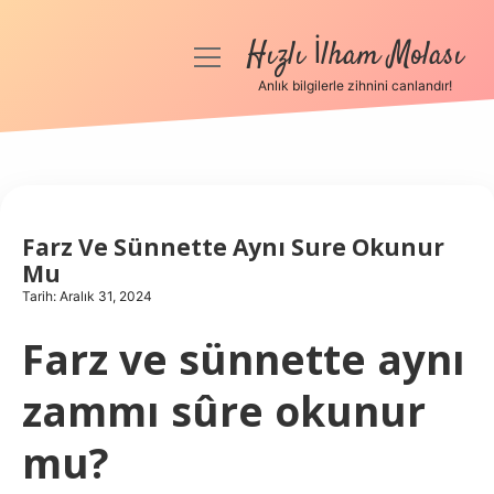
Hızlı İlham Molası
menüyü
aç
Anlık bilgilerle zihnini canlandır!
Anasayfa
Gizlilik Politikası
Yasal Uyarı
Farz Ve Sünnette Aynı Sure Okunur
Mu
Hakkımızda
Tarih: Aralık 31, 2024
Farz ve sünnette aynı
zammı sûre okunur
mu?