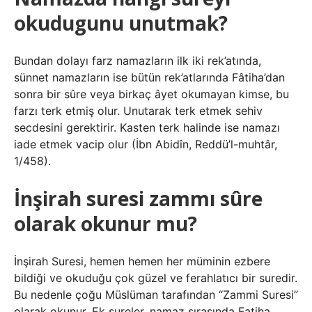
okudugunu unutmak?
Bundan dolayı farz namazların ilk iki rek’atında,
sünnet namazların ise bütün rek’atlarında Fâtiha’dan
sonra bir sûre veya birkaç âyet okumayan kimse, bu
farzı terk etmiş olur. Unutarak terk etmek sehiv
secdesini gerektirir. Kasten terk halinde ise namazı
iade etmek vacip olur (İbn Abidîn, Reddü’l-muhtâr,
1/458).
İnşirah suresi zammı sûre
olarak okunur mu?
İnşirah Suresi, hemen hemen her müminin ezbere
bildiği ve okuduğu çok güzel ve ferahlatıcı bir suredir.
Bu nedenle çoğu Müslüman tarafından “Zammi Suresi”
olarak okunur. Ek sureler, namaz sırasında Fatiha