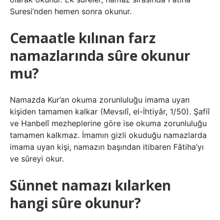
Suresi’nden hemen sonra okunur.
Cemaatle kılınan farz
namazlarında sûre okunur
mu?
Namazda Kur’an okuma zorunluluğu imama uyan
kişiden tamamen kalkar (Mevsılî, el-İhtiyâr, 1/50). Şafiî
ve Hanbelî mezheplerine göre ise okuma zorunluluğu
tamamen kalkmaz. İmamın gizli okuduğu namazlarda
imama uyan kişi, namazın başından itibaren Fâtiha’yı
ve sûreyi okur.
Sünnet namazı kılarken
hangi sûre okunur?