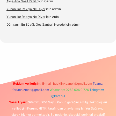
Ayşe Ana Nasıl Yazılır
için
Özüm
Yunanlılar Rakıya Ne Diyor
için
admin
Yunanlılar Rakıya Ne Diyor
için
Arda
Dünyanın En Büyük Ges Santrali Nerede
için
admin
dcasino güncel giriş
Reklam ve İletişim:
E-mail:
backlinkpaneli@gmail.com
Teams:
forumhizmeti@gmail.com
Whatsapp: 0262 606 0 726
Telegram:
@karabul
Yasal Uyarı:
Sitemiz, 5651 Sayılı Kanun gereğince Bilgi Teknolojileri
ve İletişim Kurumu (BTK) tarafından onaylanmış bir Yer Sağlayıcı
olarak hizmet vermektedir. Bu nedenle, sitedeki içerikleri proaktif