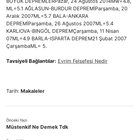
BÜYÜK DEPREMLERPazar, 24 Ağustos 2014Mw=4.8,
ML=5.1 AĞLASUN-BURDUR DEPREMİParşamba, 20
Aralık 2007ML=5.7 BALA-ANKARA
DEPREMİParşamba, 26 Ağustos 2007ML=5.4
KARLIOVA-BINGÖL DEPREMÇarşamba, 11 Nisan
07ML=4.9 BARLA-ISPARTA DEPREM21 Şubat 2007
ÇarşambaML= 5.
Tavsiyeli Bağlantılar:
Evrim Felsefesi Nedir
Tarih:
Makaleler
Önceki Yazı
Müstenkif Ne Demek Tdk