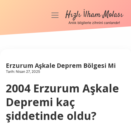
Hızlı İlham Molası
menüyü
aç
Anlık bilgilerle zihnini canlandır!
Anasayfa
Gizlilik Politikası
Yasal Uyarı
Erzurum Aşkale Deprem Bölgesi Mi
Tarih: Nisan 27, 2025
Hakkımızda
2004 Erzurum Aşkale
Depremi kaç
şiddetinde oldu?