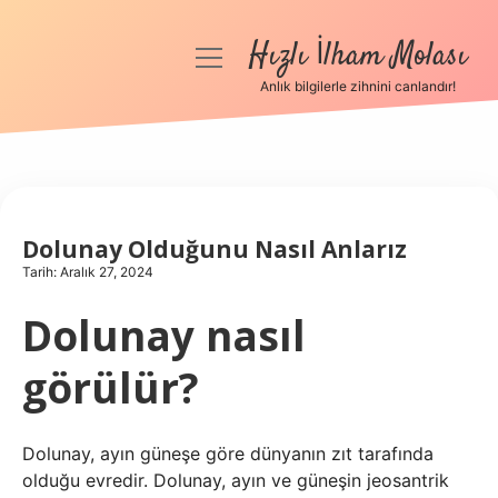
Hızlı İlham Molası
menüyü
aç
Anlık bilgilerle zihnini canlandır!
Anasayfa
Gizlilik Politikası
Yasal Uyarı
Dolunay Olduğunu Nasıl Anlarız
Tarih: Aralık 27, 2024
Hakkımızda
Dolunay nasıl
görülür?
Dolunay, ayın güneşe göre dünyanın zıt tarafında
olduğu evredir. Dolunay, ayın ve güneşin jeosantrik