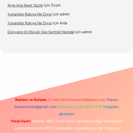
Ayşe Ana Nasıl Yazılır
için
Özüm
Yunanlılar Rakıya Ne Diyor
için
admin
Yunanlılar Rakıya Ne Diyor
için
Arda
Dünyanın En Büyük Ges Santrali Nerede
için
admin
ş
Reklam ve İletişim:
E-mail:
backlinkpaneli@gmail.com
Teams:
forumhizmeti@gmail.com
Whatsapp: 0262 606 0 726
Telegram:
@karabul
Yasal Uyarı:
Sitemiz, 5651 Sayılı Kanun gereğince Bilgi Teknolojileri
ve İletişim Kurumu (BTK) tarafından onaylanmış bir Yer Sağlayıcı