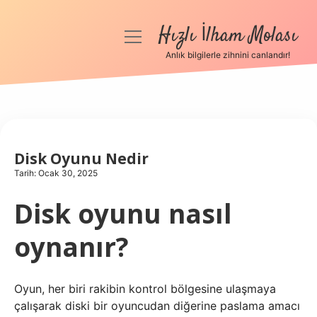
Hızlı İlham Molası
menüyü
aç
Anlık bilgilerle zihnini canlandır!
Anasayfa
Gizlilik Politikası
Yasal Uyarı
Disk Oyunu Nedir
Tarih: Ocak 30, 2025
Hakkımızda
Disk oyunu nasıl
oynanır?
Oyun, her biri rakibin kontrol bölgesine ulaşmaya
çalışarak diski bir oyuncudan diğerine paslama amacı