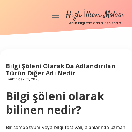
Hızlı İlham Molası
menüyü
aç
Anlık bilgilerle zihnini canlandır!
Anasayfa
Gizlilik Politikası
Yasal Uyarı
Bilgi Şöleni Olarak Da Adlandırılan
Türün Diğer Adı Nedir
Hakkımızda
Tarih: Ocak 21, 2025
Bilgi şöleni olarak
bilinen nedir?
Bir sempozyum veya bilgi festivali, alanlarında uzman