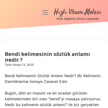
Hızlı İlham Molası
menüyü
aç
Anlık bilgilerle zihnini canlandır!
Anasayfa
Gizlilik Politikası
Yasal Uyarı
Bendi kelimesinin sözlük anlamı
nedir ?
Hakkımızda
Tarih: Kasım 13, 2025
Bendi Kelimesinin Sözlük Anlamı Nedir? Bir Kelimenin
Derinliklerine İnmeye Cesaret Edin
Bugün, dilin en masum ve en sıradan görünen
kelimelerinden biri olan “bendi”yi masaya yatırıyoruz.
Nedir bu kelimenin sözlük anlamı? Ve biz gerçekten