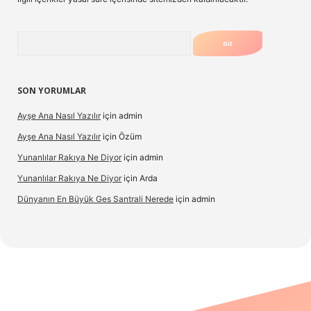
Arama
SON YORUMLAR
Ayşe Ana Nasıl Yazılır
için
admin
Ayşe Ana Nasıl Yazılır
için
Özüm
Yunanlılar Rakıya Ne Diyor
için
admin
Yunanlılar Rakıya Ne Diyor
için
Arda
Dünyanın En Büyük Ges Santrali Nerede
için
admin
giriş