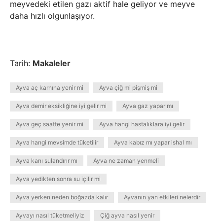
meyvedeki etilen gazı aktif hale geliyor ve meyve
daha hızlı olgunlaşıyor.
Tarih:
Makaleler
Ayva aç karnına yenir mi
Ayva çiğ mi pişmiş mi
Ayva demir eksikliğine iyi gelir mi
Ayva gaz yapar mı
Ayva geç saatte yenir mi
Ayva hangi hastalıklara iyi gelir
Ayva hangi mevsimde tüketilir
Ayva kabız mı yapar ishal mı
Ayva kanı sulandırır mı
Ayva ne zaman yenmeli
Ayva yedikten sonra su içilir mi
Ayva yerken neden boğazda kalır
Ayvanın yan etkileri nelerdir
Ayvayı nasıl tüketmeliyiz
Çiğ ayva nasıl yenir