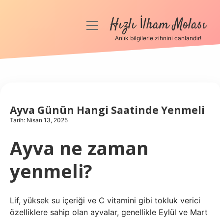
Hızlı İlham Molası
menüyü
aç
Anlık bilgilerle zihnini canlandır!
Anasayfa
Gizlilik Politikası
Yasal Uyarı
Ayva Günün Hangi Saatinde Yenmeli
Tarih: Nisan 13, 2025
Hakkımızda
Ayva ne zaman
yenmeli?
Lif, yüksek su içeriği ve C vitamini gibi tokluk verici
özelliklere sahip olan ayvalar, genellikle Eylül ve Mart