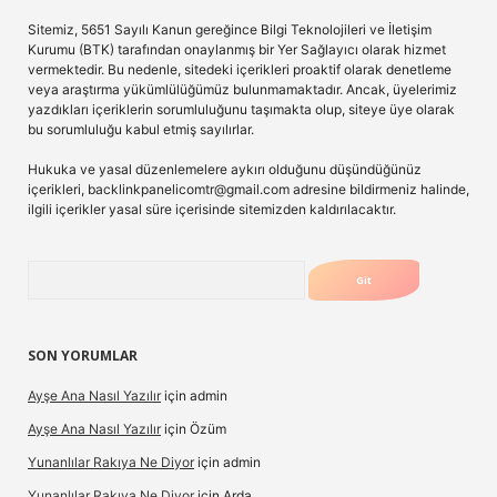
Sitemiz, 5651 Sayılı Kanun gereğince Bilgi Teknolojileri ve İletişim
Kurumu (BTK) tarafından onaylanmış bir Yer Sağlayıcı olarak hizmet
vermektedir. Bu nedenle, sitedeki içerikleri proaktif olarak denetleme
veya araştırma yükümlülüğümüz bulunmamaktadır. Ancak, üyelerimiz
yazdıkları içeriklerin sorumluluğunu taşımakta olup, siteye üye olarak
bu sorumluluğu kabul etmiş sayılırlar.
Hukuka ve yasal düzenlemelere aykırı olduğunu düşündüğünüz
içerikleri,
backlinkpanelicomtr@gmail.com
adresine bildirmeniz halinde,
ilgili içerikler yasal süre içerisinde sitemizden kaldırılacaktır.
Arama
SON YORUMLAR
Ayşe Ana Nasıl Yazılır
için
admin
Ayşe Ana Nasıl Yazılır
için
Özüm
Yunanlılar Rakıya Ne Diyor
için
admin
Yunanlılar Rakıya Ne Diyor
için
Arda