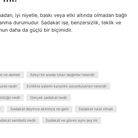
dan, iyi niyetle, baskı veya etki altında olmadan bağlı
nanma durumudur. Sadakat ise, benzersizlik, teklik ve
un daha da güçlü bir biçimidir.
at ne demek
Aileyi bir arada tutan değerler nelerdir
uralı nedir
Evlilikte eşlerin karşılıklı sorumlulukları nelerdir
lülüğü nedir
Gerçek sadakat nedir
r
Sadakat deyince aklımıza ne gelir
Sadakat nasıl olmalı
adakat sembolü nedir
Sadakat ve güven aynı şey mi