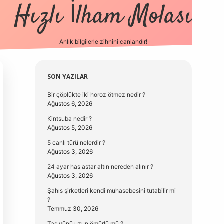
Hızlı İlham Molası
Anlık bilgilerle zihnini canlandır!
vdcasino güncel giriş
Sidebar
SON YAZILAR
Bir çöplükte iki horoz ötmez nedir ?
Ağustos 6, 2026
Kintsuba nedir ?
Ağustos 5, 2026
5 canlı türü nelerdir ?
Ağustos 3, 2026
24 ayar has astar altın nereden alınır ?
Ağustos 3, 2026
Şahıs şirketleri kendi muhasebesini tutabilir mi
?
Temmuz 30, 2026
Taş yünü uzun ömürlü mü ?