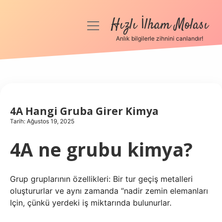
Hızlı İlham Molası
menüyü
aç
Anlık bilgilerle zihnini canlandır!
Anasayfa
Gizlilik Politikası
Yasal Uyarı
4A Hangi Gruba Girer Kimya
Tarih: Ağustos 19, 2025
Hakkımızda
4A ne grubu kimya?
Grup gruplarının özellikleri: Bir tur geçiş metalleri
oluştururlar ve aynı zamanda “nadir zemin elemanları
Için, çünkü yerdeki iş miktarında bulunurlar.