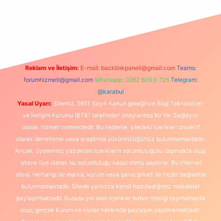
giriş
Reklam ve İletişim:
E-mail:
backlinkpaneli@gmail.com
Teams:
forumhizmeti@gmail.com
Whatsapp: 0262 606 0 726
Telegram:
@karabul
Yasal Uyarı:
Sitemiz, 5651 Sayılı Kanun gereğince Bilgi Teknolojileri
ve İletişim Kurumu (BTK) tarafından onaylanmış bir Yer Sağlayıcı
olarak hizmet vermektedir. Bu nedenle, sitedeki içerikleri proaktif
olarak denetleme veya araştırma yükümlülüğümüz bulunmamaktadır.
Ancak, üyelerimiz yazdıkları içeriklerin sorumluluğunu taşımakta olup,
siteye üye olarak bu sorumluluğu kabul etmiş sayılırlar. Bu internet
sitesi, herhangi bir marka, kurum veya şahıs şirketi ile hiçbir bağlantısı
bulunmamaktadır. Sitede yalnızca kendi hazırladığımız makaleler
paylaşılmaktadır. Burada yer alan içerikler haber niteliği taşımamakta
olup, gerçek kurum ve kişiler hakkında paylaşım yapılmamaktadır.