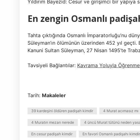
Yıldırım Bayezid: Cesur ve girişimci bir yapıya sa
En zengin Osmanlı padişa
Tahta çıktığında Osmanlı İmparatorluğu’nu düny
Süleyman’ın ölümünün üzerinden 452 yıl geçti. 
Kanuni Sultan Süleyman, 27 Nisan 1495’te Trab
Tavsiyeli Bağlantılar:
Kavrama Yoluyla Öğrenme 
Tarih:
Makaleler
39 kardeşini öldüren padişah kimdir
4 Murat acımasız mı
4 Muratın mezarı nerede
4 üncü Murat tütünü neden yas
En cesur padişah kimdir
En favori Osmanlı padişahı kimdir