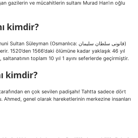
şan gazilerin ve mücahitlerin sultanı Murad Han’ın oğlu
ı kimdir?
 Süleyman (Osmanlıca: قانونى سلطان سليمان)
terir. 1520’den 1566’daki ölümüne kadar yaklaşık 46 yıl
saltanatının toplam 10 yıl 1 ayını seferlerde geçirmiştir.
ı kimdir?
 tarafından en çok sevilen padişahı! Tahtta sadece dört
u. Ahmed, genel olarak hareketlerinin merkezine insanları