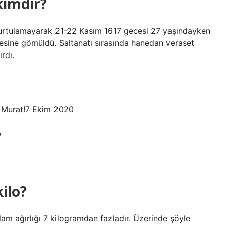
kimdir?
 kurtulamayarak 21-22 Kasım 1617 gecesi 27 yaşındayken
besine gömüldü. Saltanatı sırasında hanedan veraset
rdı.
. Murat!7 Ekim 2020
?
kilo?
m ağırlığı 7 kilogramdan fazladır. Üzerinde şöyle