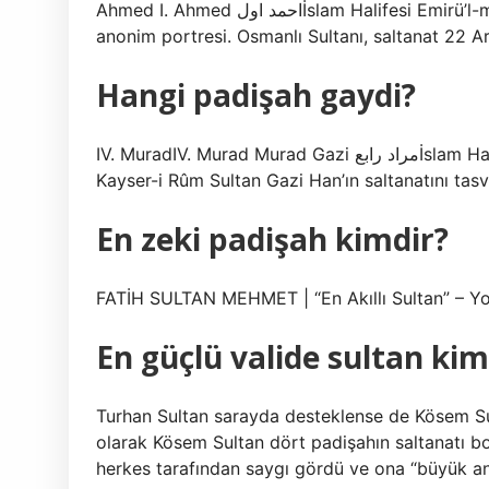
Ahmed I. Ahmed احمد اولİslam Halifesi Emirü’l-mü’minînI’in İki Kutsal Camisinin Hizmetkarı. Ahmed14’ün
anonim portresi. Osmanlı Sultanı, saltanat 22 Ar
Hangi padişah gaydi?
IV. MuradIV. Murad Murad Gazi مراد رابعİslam Halifesi Emîrü’l-mü’minîn, İki Kutsal Caminin Hizmetkarı
Kayser-i Rûm Sultan Gazi Han’ın saltanatını tasv
En zeki padişah kimdir?
FATİH SULTAN MEHMET | “En Akıllı Sultan” – Y
En güçlü valide sultan kim
Turhan Sultan sarayda desteklense de Kösem Su
olarak Kösem Sultan dört padişahın saltanatı bo
herkes tarafından saygı gördü ve ona “büyük an