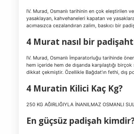
IV. Murad, Osmanlı tarihinin en çok eleştirilen v
yasaklayan, kahvehaneleri kapatan ve yasaklara 
acımasızca cezalandıran zalim, baskıcı bir padişa
4 Murat nasıl bir padişaht
IV. Murad, Osmanlı İmparatorluğu tarihinde önem
hem içeride hem de dışarıda karşılaştığı birçok
dikkat çekmiştir. Özellikle Bağdat’ın fethi, dış po
4 Muratin Kilici Kaç Kg?
250 KG AĞIRLIĞIYLA İNANILMAZ OSMANLI SULT
En güçsüz padişah kimdir