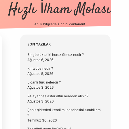
Hızlı İlham Molası
Anlık bilgilerle zihnini canlandır!
vdcasino güncel giriş
Sidebar
SON YAZILAR
Bir çöplükte iki horoz ötmez nedir ?
Ağustos 6, 2026
Kintsuba nedir ?
Ağustos 5, 2026
5 canlı türü nelerdir ?
Ağustos 3, 2026
24 ayar has astar altın nereden alınır ?
Ağustos 3, 2026
Şahıs şirketleri kendi muhasebesini tutabilir mi
?
Temmuz 30, 2026
Taş yünü uzun ömürlü mü ?