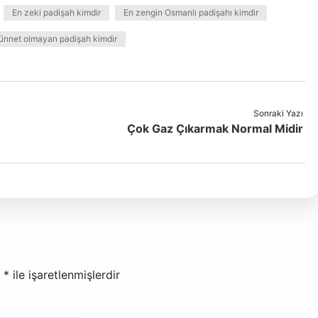
En zeki padişah kimdir
En zengin Osmanlı padişahı kimdir
ünnet olmayan padişah kimdir
Sonraki Yazı
Çok Gaz Çıkarmak Normal Midir
r
*
ile işaretlenmişlerdir