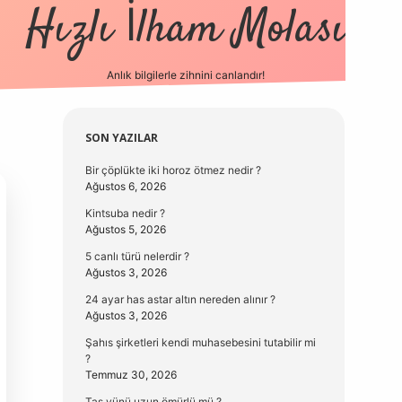
Hızlı İlham Molası
Anlık bilgilerle zihnini canlandır!
vdcasino güncel g
Sidebar
SON YAZILAR
Bir çöplükte iki horoz ötmez nedir ?
Ağustos 6, 2026
Kintsuba nedir ?
Ağustos 5, 2026
5 canlı türü nelerdir ?
Ağustos 3, 2026
24 ayar has astar altın nereden alınır ?
Ağustos 3, 2026
Şahıs şirketleri kendi muhasebesini tutabilir mi
?
Temmuz 30, 2026
Taş yünü uzun ömürlü mü ?