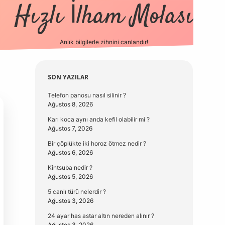
Hızlı İlham Molası
Anlık bilgilerle zihnini canlandır!
vdcasino güncel g
Sidebar
SON YAZILAR
Telefon panosu nasıl silinir ?
Ağustos 8, 2026
Karı koca aynı anda kefil olabilir mi ?
Ağustos 7, 2026
Bir çöplükte iki horoz ötmez nedir ?
Ağustos 6, 2026
Kintsuba nedir ?
Ağustos 5, 2026
5 canlı türü nelerdir ?
Ağustos 3, 2026
24 ayar has astar altın nereden alınır ?
Ağustos 3, 2026