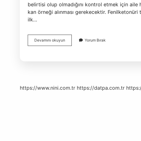
belirtisi olup olmadığını kontrol etmek için ail
kan örneği alınması gerekecektir. Fenilketonüri t
ilk…
Guthrie
Devamını okuyun
Yorum Bırak
Testi
Nedir
Nasıl
Yapılır
https://www.nini.com.tr
https://datpa.com.tr
https: