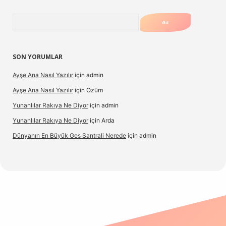
Arama
SON YORUMLAR
Ayşe Ana Nasıl Yazılır
için
admin
Ayşe Ana Nasıl Yazılır
için
Özüm
Yunanlılar Rakıya Ne Diyor
için
admin
Yunanlılar Rakıya Ne Diyor
için
Arda
Dünyanın En Büyük Ges Santrali Nerede
için
admin
 güncel giriş