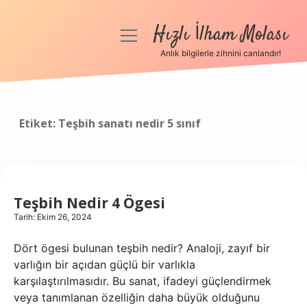
Hızlı İlham Molası
menüyü
aç
Anlık bilgilerle zihnini canlandır!
Anasayfa
Gizlilik Politikası
Etiket:
Teşbih sanatı nedir 5 sınıf
Yasal Uyarı
Hakkımızda
Teşbih Nedir 4 Ögesi
Tarih: Ekim 26, 2024
Dört ögesi bulunan teşbih nedir? Analoji, zayıf bir
varlığın bir açıdan güçlü bir varlıkla
karşılaştırılmasıdır. Bu sanat, ifadeyi güçlendirmek
veya tanımlanan özelliğin daha büyük olduğunu