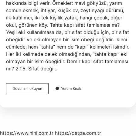
hakkında bilgi verir. Örnekler: mavi gökyüzü, yarım
somun ekmek, ihtiyar, küçük ev, zeytinyağı dürümü,
ilk katılımcı, iki tek kişilik yatak, hangi çocuk, diğer
okul, görünen köy. Tahta kapı sıfat tamlaması mı?
Yeşil eki kullanılmasa da, bir sıfat olduğu için, bir sıfat
öbeğidir ve eki olmayan bir isim öbeği değildir. İkinci
cümlede, hem “tahta” hem de “kapı” kelimeleri isimdir.
Her iki kelimede de ek olmadığından, “tahta kapı” eki
olmayan bir isim öbeğidir. Demir kapı sıfat tamlaması
mı? 2.1.5. Sıfat öbeği…
Evin
Devamını okuyun
Yorum Bırak
Kapısı
Sıfat
Tamlaması
Mı
https://www.nini.com.tr
https://datpa.com.tr