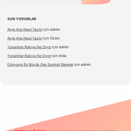
SON YORUMLAR
Ayşe Ana Nasıl Yazılır
için
admin
Ayşe Ana Nasıl Yazılır
için
Özüm
Yunanlılar Rakıya Ne Diyor
için
admin
Yunanlılar Rakıya Ne Diyor
için
Arda
Dünyanın En Büyük Ges Santrali Nerede
için
admin
o güncel giriş