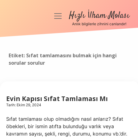
Hızlı İlham Molası
menüyü
aç
Anlık bilgilerle zihnini canlandır!
Anasayfa
Gizlilik Politikası
Etiket:
Sıfat tamlamasını bulmak için hangi
sorular sorulur
Yasal Uyarı
Hakkımızda
Evin Kapısı Sıfat Tamlaması Mı
Tarih: Ekim 29, 2024
Sıfat tamlaması olup olmadığını nasıl anlarız? Sıfat
öbekleri, bir ismin atıfta bulunduğu varlık veya
kavramın sayısı, şekli, rengi, durumu, konumu vb.’dir.