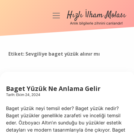
Hızlı İlham Molası
menüyü
aç
Anlık bilgilerle zihnini canlandır!
Anasayfa
Gizlilik Politikası
Etiket:
Sevgiliye baget yüzük alınır mı
Yasal Uyarı
Hakkımızda
Baget Yüzük Ne Anlama Gelir
Tarih: Ekim 24, 2024
Baget yüzük neyi temsil eder? Baget yüzük nedir?
Baget yüzükler genellikle zarafeti ve inceliği temsil
eder. Özboyacı Altın’ın sunduğu bu yüzükler estetik
detayları ve modern tasarımlarıyla öne çıkıyor. Baget