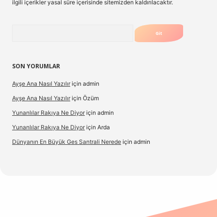
ilgili içerikler yasal süre içerisinde sitemizden kaldırılacaktır.
Arama
SON YORUMLAR
Ayşe Ana Nasıl Yazılır
için
admin
Ayşe Ana Nasıl Yazılır
için
Özüm
Yunanlılar Rakıya Ne Diyor
için
admin
Yunanlılar Rakıya Ne Diyor
için
Arda
Dünyanın En Büyük Ges Santrali Nerede
için
admin
 güncel giriş