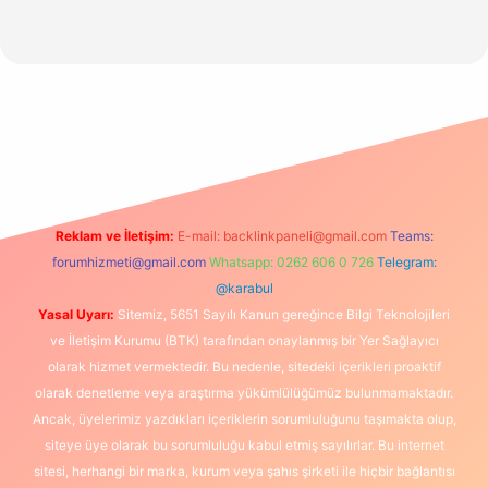
güncel giriş
Reklam ve İletişim:
E-mail:
backlinkpaneli@gmail.com
Teams:
forumhizmeti@gmail.com
Whatsapp: 0262 606 0 726
Telegram:
@karabul
Yasal Uyarı:
Sitemiz, 5651 Sayılı Kanun gereğince Bilgi Teknolojileri
ve İletişim Kurumu (BTK) tarafından onaylanmış bir Yer Sağlayıcı
olarak hizmet vermektedir. Bu nedenle, sitedeki içerikleri proaktif
olarak denetleme veya araştırma yükümlülüğümüz bulunmamaktadır.
Ancak, üyelerimiz yazdıkları içeriklerin sorumluluğunu taşımakta olup,
siteye üye olarak bu sorumluluğu kabul etmiş sayılırlar. Bu internet
sitesi, herhangi bir marka, kurum veya şahıs şirketi ile hiçbir bağlantısı