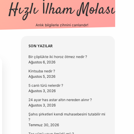
Hızlı İlham Molası
Anlık bilgilerle zihnini canlandır!
vdcasino güncel 
Sidebar
SON YAZILAR
Bir çöplükte iki horoz ötmez nedir ?
Ağustos 6, 2026
Kintsuba nedir ?
Ağustos 5, 2026
5 canlı türü nelerdir ?
Ağustos 3, 2026
24 ayar has astar altın nereden alınır ?
Ağustos 3, 2026
Şahıs şirketleri kendi muhasebesini tutabilir mi
?
Temmuz 30, 2026
Taş yünü uzun ömürlü mü ?