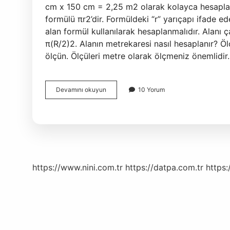
cm x 150 cm = 2,25 m2 olarak kolayca hesaplaya
formülü πr2’dir. Formüldeki “r” yarıçapı ifade e
alan formül kullanılarak hesaplanmalıdır. Alanı 
π(R/2)2. Alanın metrekaresi nasıl hesaplanır? Ö
ölçün. Ölçüleri metre olarak ölçmeniz önemlidir
Yuvarlak
Devamını okuyun
10 Yorum
Alanın
Metrekaresi
Nasıl
Hesaplanır
https://www.nini.com.tr
https://datpa.com.tr
https: