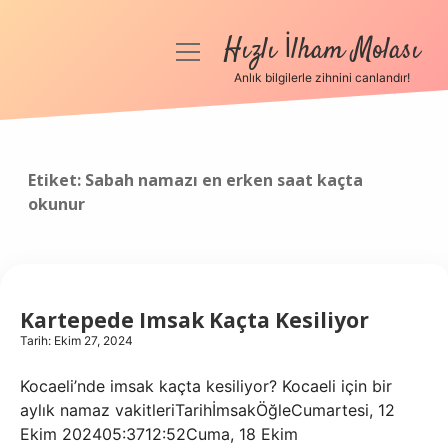
Hızlı İlham Molası
menüyü
aç
Anlık bilgilerle zihnini canlandır!
Anasayfa
Gizlilik Politikası
Etiket:
Sabah namazı en erken saat kaçta
okunur
Yasal Uyarı
Hakkımızda
Kartepede Imsak Kaçta Kesiliyor
Tarih: Ekim 27, 2024
Kocaeli’nde imsak kaçta kesiliyor? Kocaeli için bir
aylık namaz vakitleriTarihİmsakÖğleCumartesi, 12
Ekim 202405:3712:52Cuma, 18 Ekim