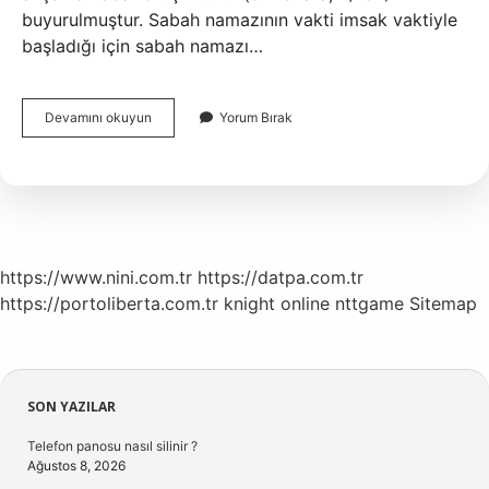
buyurulmuştur. Sabah namazının vakti imsak vaktiyle
başladığı için sabah namazı…
Kartepede
Devamını okuyun
Yorum Bırak
Imsak
Kaçta
Kesiliyor
https://www.nini.com.tr
https://datpa.com.tr
https://portoliberta.com.tr
knight online
nttgame
Sitemap
Sidebar
SON YAZILAR
Telefon panosu nasıl silinir ?
Ağustos 8, 2026