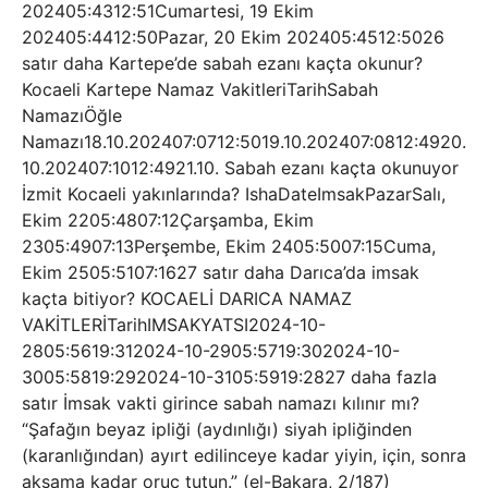
202405:4312:51Cumartesi, 19 Ekim
202405:4412:50Pazar, 20 Ekim 202405:4512:5026
satır daha Kartepe’de sabah ezanı kaçta okunur?
Kocaeli Kartepe Namaz VakitleriTarihSabah
NamazıÖğle
Namazı18.10.202407:0712:5019.10.202407:0812:4920.
10.202407:1012:4921.10. Sabah ezanı kaçta okunuyor
İzmit Kocaeli yakınlarında? IshaDateImsakPazarSalı,
Ekim 2205:4807:12Çarşamba, Ekim
2305:4907:13Perşembe, Ekim 2405:5007:15Cuma,
Ekim 2505:5107:1627 satır daha Darıca’da imsak
kaçta bitiyor? KOCAELİ DARICA NAMAZ
VAKİTLERİTarihIMSAKYATSI2024-10-
2805:5619:312024-10-2905:5719:302024-10-
3005:5819:292024-10-3105:5919:2827 daha fazla
satır İmsak vakti girince sabah namazı kılınır mı?
“Şafağın beyaz ipliği (aydınlığı) siyah ipliğinden
(karanlığından) ayırt edilinceye kadar yiyin, için, sonra
akşama kadar oruç tutun.” (el-Bakara, 2/187)