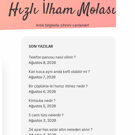
Hızlı İlham Molası
Anlık bilgilerle zihnini canlandır!
vdcasino güncel g
Sidebar
SON YAZILAR
Telefon panosu nasıl silinir ?
Ağustos 8, 2026
Karı koca aynı anda kefil olabilir mi ?
Ağustos 7, 2026
Bir çöplükte iki horoz ötmez nedir ?
Ağustos 6, 2026
Kintsuba nedir ?
Ağustos 5, 2026
5 canlı türü nelerdir ?
Ağustos 3, 2026
24 ayar has astar altın nereden alınır ?
Ağustos 3, 2026