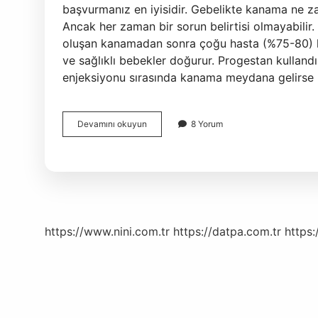
başvurmanız en iyisidir. Gebelikte kanama ne za
Ancak her zaman bir sorun belirtisi olmayabilir. 
oluşan kanamadan sonra çoğu hasta (%75-80) ha
ve sağlıklı bebekler doğurur. Progestan kullan
enjeksiyonu sırasında kanama meydana gelirse 
Gebelikte
Devamını okuyun
8 Yorum
Kanamanın
Durması
Için
Ne
Yapılır
https://www.nini.com.tr
https://datpa.com.tr
https: