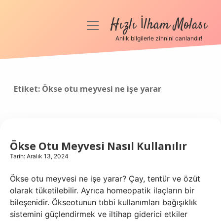
Hızlı İlham Molası
menüyü
aç
Anlık bilgilerle zihnini canlandır!
Anasayfa
Gizlilik Politikası
Etiket:
Ökse otu meyvesi ne işe yarar
Yasal Uyarı
Hakkımızda
Ökse Otu Meyvesi Nasıl Kullanılır
Tarih: Aralık 13, 2024
Ökse otu meyvesi ne işe yarar? Çay, tentür ve özüt
olarak tüketilebilir. Ayrıca homeopatik ilaçların bir
bileşenidir. Ökseotunun tıbbi kullanımları bağışıklık
sistemini güçlendirmek ve iltihap giderici etkiler