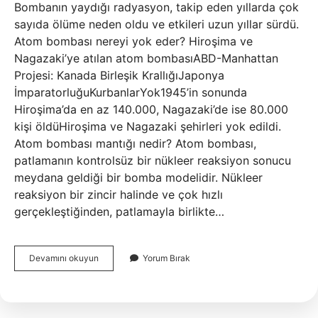
Bombanın yaydığı radyasyon, takip eden yıllarda çok
sayıda ölüme neden oldu ve etkileri uzun yıllar sürdü.
Atom bombası nereyi yok eder? Hiroşima ve
Nagazaki’ye atılan atom bombasıABD-Manhattan
Projesi: Kanada Birleşik KrallığıJaponya
İmparatorluğuKurbanlarYok1945’in sonunda
Hiroşima’da en az 140.000, Nagazaki’de ise 80.000
kişi öldüHiroşima ve Nagazaki şehirleri yok edildi.
Atom bombası mantığı nedir? Atom bombası,
patlamanın kontrolsüz bir nükleer reaksiyon sonucu
meydana geldiği bir bomba modelidir. Nükleer
reaksiyon bir zincir halinde ve çok hızlı
gerçekleştiğinden, patlamayla birlikte…
Atom
Devamını okuyun
Yorum Bırak
Bombasında
Radyasyon
Var
Mı