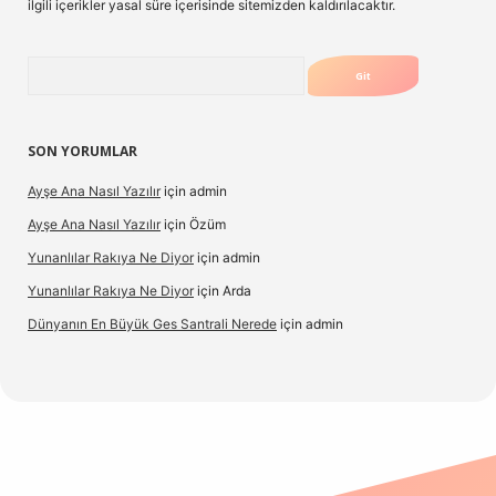
ilgili içerikler yasal süre içerisinde sitemizden kaldırılacaktır.
Arama
SON YORUMLAR
Ayşe Ana Nasıl Yazılır
için
admin
Ayşe Ana Nasıl Yazılır
için
Özüm
Yunanlılar Rakıya Ne Diyor
için
admin
Yunanlılar Rakıya Ne Diyor
için
Arda
Dünyanın En Büyük Ges Santrali Nerede
için
admin
 güncel giriş