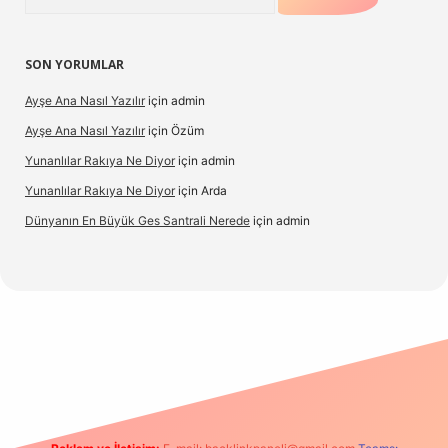
SON YORUMLAR
Ayşe Ana Nasıl Yazılır
için
admin
Ayşe Ana Nasıl Yazılır
için
Özüm
Yunanlılar Rakıya Ne Diyor
için
admin
Yunanlılar Rakıya Ne Diyor
için
Arda
Dünyanın En Büyük Ges Santrali Nerede
için
admin
 güncel giriş