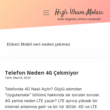
Hızlı İlham Molası
menüyü
aç
Anlık bilgilerle zihnini canlandır!
Anasayfa
Gizlilik Politikası
Etiket:
Mobil veri neden çekmez
Yasal Uyarı
Hakkımızda
Telefon Neden 4G Çekmiyor
Tarih: Mart 8, 2025
Telefonda 4G Nasıl Açılır? Güçlü adımdan
“Uygulamalar” bölümü hakkında sık sorulan sorular.
4G yerine neden LTE yazar? LTE ayrıca yüksek bir
internet anlamına gelir ve bir tür 4G’dir. 4G ve LTE