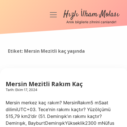
Hızlı İlham Molası
menüyü
aç
Anlık bilgilerle zihnini canlandır!
Anasayfa
Gizlilik Politikası
Etiket:
Mersin Mezitli kaç yaşında
Yasal Uyarı
Hakkımızda
Mersin Mezitli Rakım Kaç
Tarih: Ekim 17, 2024
Mersin merkez kaç rakım? MersinRakım5 mSaat
dilimiUTC+03. Tece’nin rakımı kaçtır? Yüzölçümü
515,79 km2’dir (51. Demirışık’ın rakımı kaçtır?
Demirışık, BayburtDemirışıkYükseklik2300 mNüfus