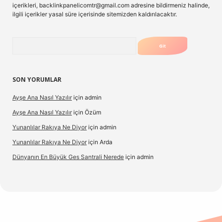
içerikleri,
backlinkpanelicomtr@gmail.com
adresine bildirmeniz halinde,
ilgili içerikler yasal süre içerisinde sitemizden kaldırılacaktır.
Arama
SON YORUMLAR
Ayşe Ana Nasıl Yazılır
için
admin
Ayşe Ana Nasıl Yazılır
için
Özüm
Yunanlılar Rakıya Ne Diyor
için
admin
Yunanlılar Rakıya Ne Diyor
için
Arda
Dünyanın En Büyük Ges Santrali Nerede
için
admin
güncel giriş