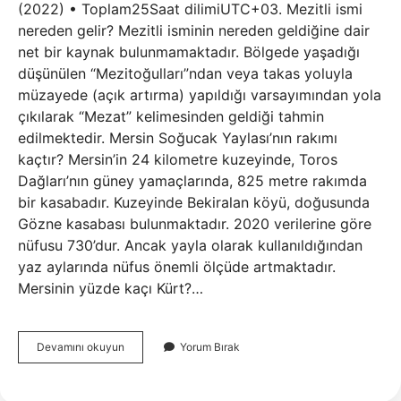
(2022) • Toplam25Saat dilimiUTC+03. Mezitli ismi
nereden gelir? Mezitli isminin nereden geldiğine dair
net bir kaynak bulunmamaktadır. Bölgede yaşadığı
düşünülen “Mezitoğulları”ndan veya takas yoluyla
müzayede (açık artırma) yapıldığı varsayımından yola
çıkılarak “Mezat” kelimesinden geldiği tahmin
edilmektedir. Mersin Soğucak Yaylası’nın rakımı
kaçtır? Mersin’in 24 kilometre kuzeyinde, Toros
Dağları’nın güney yamaçlarında, 825 metre rakımda
bir kasabadır. Kuzeyinde Bekiralan köyü, doğusunda
Gözne kasabası bulunmaktadır. 2020 verilerine göre
nüfusu 730’dur. Ancak yayla olarak kullanıldığından
yaz aylarında nüfus önemli ölçüde artmaktadır.
Mersinin yüzde kaçı Kürt?…
Mersin
Devamını okuyun
Yorum Bırak
Mezitli
Rakım
Kaç