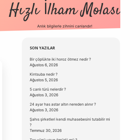
Hızlı İlham Molası
Anlık bilgilerle zihnini canlandır!
vdcasino güncel g
Sidebar
SON YAZILAR
Bir çöplükte iki horoz ötmez nedir ?
Ağustos 6, 2026
Kintsuba nedir ?
Ağustos 5, 2026
5 canlı türü nelerdir ?
Ağustos 3, 2026
24 ayar has astar altın nereden alınır ?
Ağustos 3, 2026
Şahıs şirketleri kendi muhasebesini tutabilir mi
?
Temmuz 30, 2026
Taş yünü uzun ömürlü mü ?