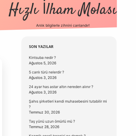
Hızlı İlham Molası
Anlık bilgilerle zihnini canlandır!
vdcasino güncel 
Sidebar
SON YAZILAR
Kintsuba nedir ?
Ağustos 5, 2026
5 canlı türü nelerdir ?
Ağustos 3, 2026
24 ayar has astar altın nereden alınır ?
Ağustos 3, 2026
Şahıs şirketleri kendi muhasebesini tutabilir mi
?
Temmuz 30, 2026
Taş yünü uzun ömürlü mü ?
Temmuz 28, 2026
Kozmik enerji terapisi ne demek ?