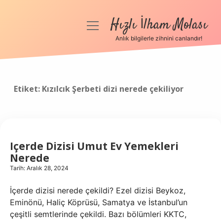
Hızlı İlham Molası
menüyü
aç
Anlık bilgilerle zihnini canlandır!
Anasayfa
Gizlilik Politikası
Etiket:
Kızılcık Şerbeti dizi nerede çekiliyor
Yasal Uyarı
Hakkımızda
Içerde Dizisi Umut Ev Yemekleri
Nerede
Tarih: Aralık 28, 2024
İçerde dizisi nerede çekildi? Ezel dizisi Beykoz,
Eminönü, Haliç Köprüsü, Samatya ve İstanbul’un
çeşitli semtlerinde çekildi. Bazı bölümleri KKTC,