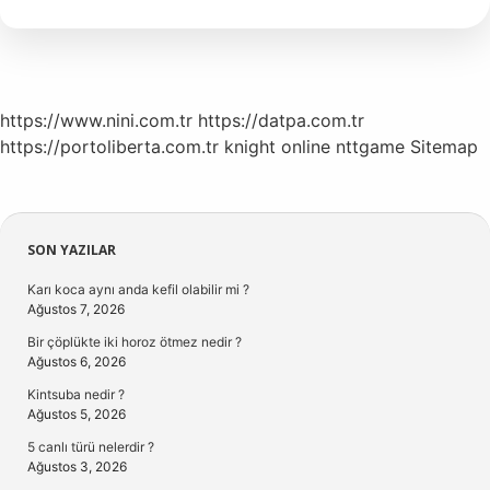
Ev
Yemekleri
Nerede
https://www.nini.com.tr
https://datpa.com.tr
https://portoliberta.com.tr
knight online
nttgame
Sitemap
Sidebar
SON YAZILAR
Karı koca aynı anda kefil olabilir mi ?
Ağustos 7, 2026
Bir çöplükte iki horoz ötmez nedir ?
Ağustos 6, 2026
Kintsuba nedir ?
Ağustos 5, 2026
5 canlı türü nelerdir ?
Ağustos 3, 2026