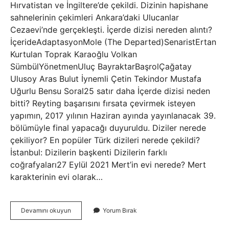
Hırvatistan ve İngiltere’de çekildi. Dizinin hapishane
sahnelerinin çekimleri Ankara’daki Ulucanlar
Cezaevi’nde gerçekleşti. İçerde dizisi nereden alıntı?
İçerideAdaptasyonMole (The Departed)SenaristErtan
Kurtulan Toprak Karaoğlu Volkan
SümbülYönetmenUluç BayraktarBaşrolÇağatay
Ulusoy Aras Bulut İynemli Çetin Tekindor Mustafa
Uğurlu Bensu Soral25 satır daha İçerde dizisi neden
bitti? Reyting başarısını fırsata çevirmek isteyen
yapımın, 2017 yılının Haziran ayında yayınlanacak 39.
bölümüyle final yapacağı duyuruldu. Diziler nerede
çekiliyor? En popüler Türk dizileri nerede çekildi?
İstanbul: Dizilerin başkenti Dizilerin farklı
coğrafyaları27 Eylül 2021 Mert’in evi nerede? Mert
karakterinin evi olarak…
Içerde
Devamını okuyun
Yorum Bırak
Dizisi
Umut