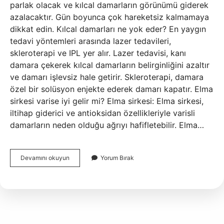
parlak olacak ve kılcal damarların görünümü giderek
azalacaktır. Gün boyunca çok hareketsiz kalmamaya
dikkat edin. Kılcal damarları ne yok eder? En yaygın
tedavi yöntemleri arasında lazer tedavileri,
skleroterapi ve IPL yer alır. Lazer tedavisi, kanı
damara çekerek kılcal damarların belirginliğini azaltır
ve damarı işlevsiz hale getirir. Skleroterapi, damara
özel bir solüsyon enjekte ederek damarı kapatır. Elma
sirkesi varise iyi gelir mi? Elma sirkesi: Elma sirkesi,
iltihap giderici ve antioksidan özellikleriyle varisli
damarların neden olduğu ağrıyı hafifletebilir. Elma…
Elma
Devamını okuyun
Yorum Bırak
Sirkesi
Kılcal
Damarlara
Iyi
Gelir
Mi