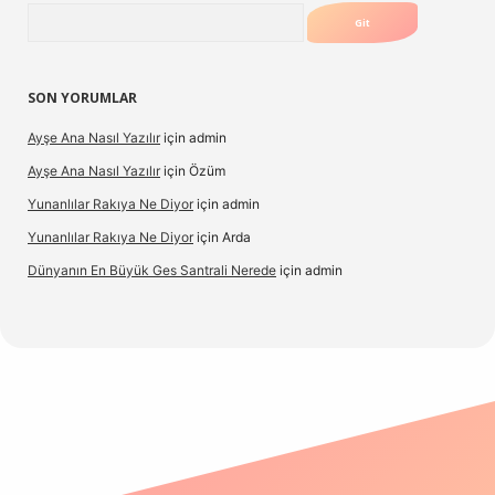
Arama
SON YORUMLAR
Ayşe Ana Nasıl Yazılır
için
admin
Ayşe Ana Nasıl Yazılır
için
Özüm
Yunanlılar Rakıya Ne Diyor
için
admin
Yunanlılar Rakıya Ne Diyor
için
Arda
Dünyanın En Büyük Ges Santrali Nerede
için
admin
o güncel giriş