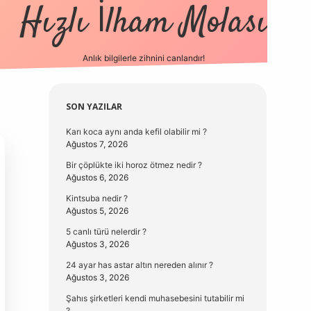
Hızlı İlham Molası
Anlık bilgilerle zihnini canlandır!
vdcasino güncel gi
Sidebar
SON YAZILAR
Karı koca aynı anda kefil olabilir mi ?
Ağustos 7, 2026
Bir çöplükte iki horoz ötmez nedir ?
Ağustos 6, 2026
Kintsuba nedir ?
Ağustos 5, 2026
5 canlı türü nelerdir ?
Ağustos 3, 2026
24 ayar has astar altın nereden alınır ?
Ağustos 3, 2026
Şahıs şirketleri kendi muhasebesini tutabilir mi
?